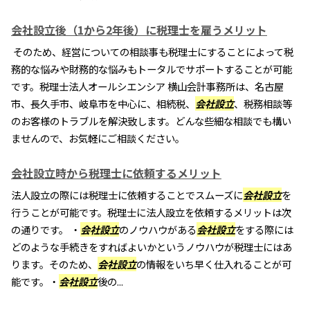
会社設立後（1から2年後）に税理士を雇うメリット
そのため、経営についての相談事も税理士にすることによって税
務的な悩みや財務的な悩みもトータルでサポートすることが可能
です。税理士法人オールシエンシア 横山会計事務所は、名古屋
市、長久手市、岐阜市を中心に、相続税、
会社設立
、税務相談等
のお客様のトラブルを解決致します。どんな些細な相談でも構い
ませんので、お気軽にご相談ください。
会社設立時から税理士に依頼するメリット
法人設立の際には税理士に依頼することでスムーズに
会社設立
を
行うことが可能です。税理士に法人設立を依頼するメリットは次
の通りです。 ・
会社設立
のノウハウがある
会社設立
をする際には
どのような手続きをすればよいかというノウハウが税理士にはあ
ります。そのため、
会社設立
の情報をいち早く仕入れることが可
能です。・
会社設立
後の...