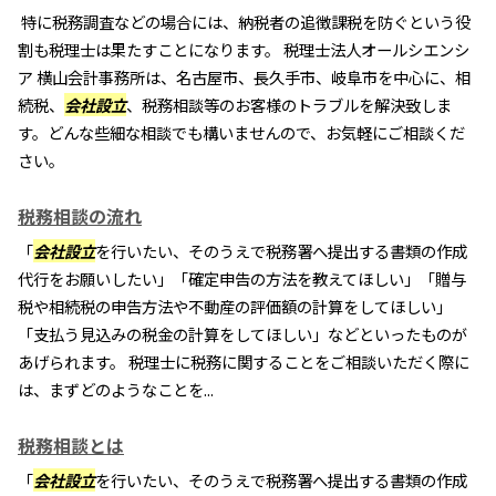
特に税務調査などの場合には、納税者の追徴課税を防ぐという役
割も税理士は果たすことになります。 税理士法人オールシエンシ
ア 横山会計事務所は、名古屋市、長久手市、岐阜市を中心に、相
続税、
会社設立
、税務相談等のお客様のトラブルを解決致しま
す。どんな些細な相談でも構いませんので、お気軽にご相談くだ
さい。
税務相談の流れ
「
会社設立
を行いたい、そのうえで税務署へ提出する書類の作成
代行をお願いしたい」「確定申告の方法を教えてほしい」「贈与
税や相続税の申告方法や不動産の評価額の計算をしてほしい」
「支払う見込みの税金の計算をしてほしい」などといったものが
あげられます。 税理士に税務に関することをご相談いただく際に
は、まずどのようなことを...
税務相談とは
「
会社設立
を行いたい、そのうえで税務署へ提出する書類の作成