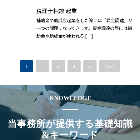
税理士相談 起業
補助金や助成金起業をした際には「資金調達」が
一つの課題になってきます。資金調達の際には補
助金や助成金が使われる […]
1
2
3
4
5
Next
KNOWLEDGE
当事務所が提供する基礎知識
&キーワード