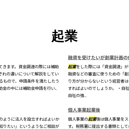
起業
融資を受けたいが創業計画の
てきます。資金調達の際には補助
起業
をした際には「資金調達」が
ぞれの違いについて解説をしてい
融資などの審査に使うための「創
いるもので、申請条件を満たしたう
り方が分からないという経営者は
助金の中には補助金申請を行い、
すればよいのでしょうか。 ・自
自社の強...
個人事業起業後
のように法人を設立すればよいか
個人事業の
起業
後は個人事業をス
知りたい」というようなご相談が
す。税務署に提出する書類として