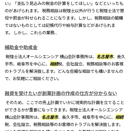
い」「支払う見込みの税金の計算をしてほしい」などといったも
のがあげられます。 税務相談は税理士以外が行うと税理士法で懲
役や罰金が科せられることになります。しかし、税務相談の範疇
ではないものとしては記帳代行や給与計算などがあげられま
す。 しかし、これらの業務...
補助金や助成金
税理士法人オールシエンシア 横山会計事務所は、
名古屋市
、長久
手市、岐阜市を中心に、
相続
税、会社設立、税務相談等のお客様
のトラブルを解決致します。どんな些細な相談でも構いませんの
で、お気軽にご相談ください。
融資を受けたいが創業計画の作成の仕方が分からない
そのため、ここでの売上計画でいかに現実的な計画を立てること
ができるかが重要になってきます。税理士法人オールシエンシア
横山会計事務所は、
名古屋市
、長久手市、岐阜市を中心に、
相続
税、会社設立、税務相談等のお客様のトラブルを解決致します。