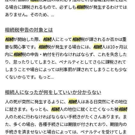
る場合に課税されるもので、必ずしも
相続
税が発生するわけでは
ありません。そのため、...
相続税申告の対象とは
相続
が開始した際、
相続
人にとって
相続
税が課されるか否かは重
要な関心事です。
相続
税が発生する場合には、
相続
人は10ヶ月以
内に
相続
税の申告・納付を行わなければならず、これを失念した
り、怠ったりしてしまうと、ペナルティとしてさらに課税されて
しまうことや場合によっては刑事罰が課されてしまうことも少な
くないからです。もっと...
相続人になったが何をしていいか分からない
人の死が突然に発生するように、
相続
人はある日突然にその地位
に就きます。もっとも、
相続
人の地位に就くと亡くなった被
相続
人のために行わなければならない手続きがたくさんあります。ま
た、多くの場合、各種手続きには期限が付されており、期限内の
手続きを済ませないと場合によっては、ペナルティを受けてしま