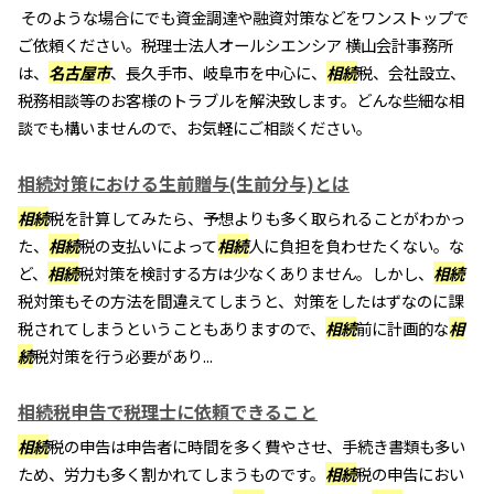
そのような場合にでも資金調達や融資対策などをワンストップで
ご依頼ください。税理士法人オールシエンシア 横山会計事務所
は、
名古屋市
、長久手市、岐阜市を中心に、
相続
税、会社設立、
税務相談等のお客様のトラブルを解決致します。どんな些細な相
談でも構いませんので、お気軽にご相談ください。
相続対策における生前贈与(生前分与)とは
相続
税を計算してみたら、予想よりも多く取られることがわかっ
た、
相続
税の支払いによって
相続
人に負担を負わせたくない。な
ど、
相続
税対策を検討する方は少なくありません。しかし、
相続
税対策もその方法を間違えてしまうと、対策をしたはずなのに課
税されてしまうということもありますので、
相続
前に計画的な
相
続
税対策を行う必要があり...
相続税申告で税理士に依頼できること
相続
税の申告は申告者に時間を多く費やさせ、手続き書類も多い
ため、労力も多く割かれてしまうものです。
相続
税の申告におい