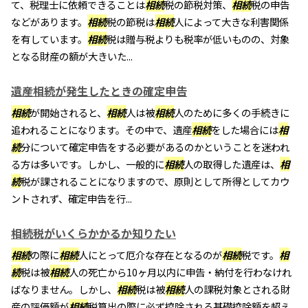
て、税理士に依頼できることは
相続
税の節税対策、
相続
税の申告
などがあります。
相続
税の節税は
相続
人によって大きな利害関係
を有しています。
相続
税は贈与税よりも税率が低いものの、対象
となる財産の額が大きいた...
遺産相続が発生したときの確定申告
相続
が開始されると、
相続
人は被
相続
人のために多くの手続きに
追われることになります。その中で、遺産
相続
をした場合には
相
続
分について確定申告をする必要があるのかということを迷われ
る方は多いです。しかし、一般的に
相続
人の取得した遺産は、
相
続
税が課されることになりますので、原則として所得としてカウ
ントされず、確定申告を行...
相続税がいくらかかるか知りたい
相続
の際に
相続
人にとって厄介な存在となるのが
相続
税です。
相
続
税は被
相続
人の死亡から10ヶ月以内に申告・納付を行わなけれ
ばなりません。しかし、
相続
税は被
相続
人の課税対象とされる財
産の評価額が
相続
税算出の際に必ず控除される基礎控除額を超え