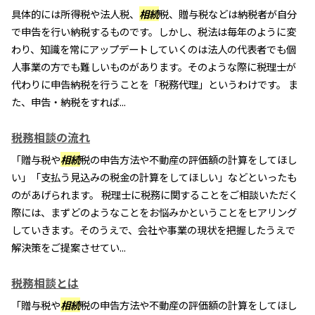
具体的には所得税や法人税、
相続
税、贈与税などは納税者が自分
で申告を行い納税するものです。しかし、税法は毎年のように変
わり、知識を常にアップデートしていくのは法人の代表者でも個
人事業の方でも難しいものがあります。そのような際に税理士が
代わりに申告納税を行うことを「税務代理」というわけです。 ま
た、申告・納税をすれば...
税務相談の流れ
「贈与税や
相続
税の申告方法や不動産の評価額の計算をしてほし
い」「支払う見込みの税金の計算をしてほしい」などといったも
のがあげられます。 税理士に税務に関することをご相談いただく
際には、まずどのようなことをお悩みかということをヒアリング
していきます。そのうえで、会社や事業の現状を把握したうえで
解決策をご提案させてい...
税務相談とは
「贈与税や
相続
税の申告方法や不動産の評価額の計算をしてほし