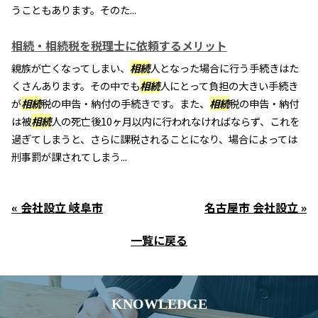
うこともあります。そのた...
相続・相続税を税理士に依頼するメリット
親族が亡くなってしまい、
相続
人となった場合に行う手続きはた
くさんあります。その中でも
相続
人にとって負担の大きい手続き
が
相続
税の申告・納付の手続きです。また、
相続
税の申告・納付
は被
相続
人の死亡後10ヶ月以内に行われなければならず、これを
過ぎてしまうと、さらに課税されることになり、場合によっては
刑事罰が課されてしまう...
« 会社設立 岐阜市
名古屋市 会社設立 »
一覧に戻る
KNOWLEDGE