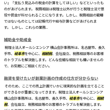
い」「支払う見込みの税金の計算をしてほしい」などといったも
のがあげられます。 税務相談は税理士以外が行うと税理士法で懲
役や罰金が科せられることになります。しかし、税務相談の範疇
ではないものとしては記帳代行や給与計算などがあげられま
す。 しかし、これらの業務...
補助金や助成金
税理士法人オールシエンシア 横山会計事務所は、名古屋市、長久
手市、
岐阜市
を中心に、
相続税
、会社設立、税務相談等のお客様
のトラブルを解決致します。どんな些細な相談でも構いませんの
で、お気軽にご相談ください。
融資を受けたいが創業計画の作成の仕方が分からない
そのため、ここでの売上計画でいかに現実的な計画を立てること
ができるかが重要になってきます。税理士法人オールシエンシア
横山会計事務所は、名古屋市、長久手市、
岐阜市
を中心に、
相続
税
、会社設立、税務相談等のお客様のトラブルを解決致します。