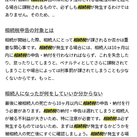
る場合に課税されるもので、必ずしも
相続税
が発生するわけでは
ありません。そのため、...
相続税申告の対象とは
相続が開始した際、相続人にとって
相続税
が課されるか否かは重
要な関心事です。
相続税
が発生する場合には、相続人は10ヶ月以
内に
相続税
の申告・納付を行わなければならず、これを失念した
り、怠ったりしてしまうと、ペナルティとしてさらに課税されて
しまうことや場合によっては刑事罰が課されてしまうことも少な
くないからです。もっと...
相続人になったが何をしていいか分からない
最後に被相続人の死亡から10ヶ月以内に
相続税
の申告・納付を行
う必要があります。
相続税
の納付・申告は遅れてしまうと相続人
が被る不利益が大きいため、特に注意が必要です。
相続税
は必ず
発生するものではないため、まずは
相続税
が発生するかどうかを
被相続人の死亡後にすぐに確認しましょう。
相続税
が発生する場