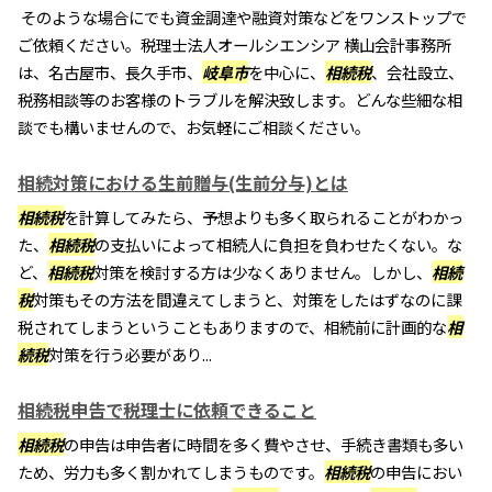
そのような場合にでも資金調達や融資対策などをワンストップで
ご依頼ください。税理士法人オールシエンシア 横山会計事務所
は、名古屋市、長久手市、
岐阜市
を中心に、
相続税
、会社設立、
税務相談等のお客様のトラブルを解決致します。どんな些細な相
談でも構いませんので、お気軽にご相談ください。
相続対策における生前贈与(生前分与)とは
相続税
を計算してみたら、予想よりも多く取られることがわかっ
た、
相続税
の支払いによって相続人に負担を負わせたくない。な
ど、
相続税
対策を検討する方は少なくありません。しかし、
相続
税
対策もその方法を間違えてしまうと、対策をしたはずなのに課
税されてしまうということもありますので、相続前に計画的な
相
続税
対策を行う必要があり...
相続税申告で税理士に依頼できること
相続税
の申告は申告者に時間を多く費やさせ、手続き書類も多い
ため、労力も多く割かれてしまうものです。
相続税
の申告におい