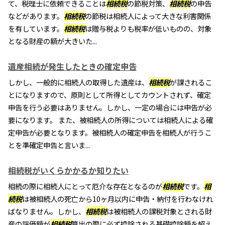
て、税理士に依頼できることは
相続税
の節税対策、
相続税
の申告
などがあります。
相続税
の節税は相続人によって大きな利害関係
を有しています。
相続税
は贈与税よりも税率が低いものの、対象
となる財産の額が大きいた...
遺産相続が発生したときの確定申告
しかし、一般的に相続人の取得した遺産は、
相続税
が課されるこ
とになりますので、原則として所得としてカウントされず、確定
申告を行う必要はありません。しかし、一定の場合には申告が必
要になります。 また、被相続人の所得については相続人による確
定申告が必要となります。被相続人の確定申告を相続人が行うこ
とを準確定申告と言いま...
相続税がいくらかかるか知りたい
相続の際に相続人にとって厄介な存在となるのが
相続税
です。
相
続税
は被相続人の死亡から10ヶ月以内に申告・納付を行わなけれ
ばなりません。しかし、
相続税
は被相続人の課税対象とされる財
産の評価額が
相続税
算出の際に必ず控除される基礎控除額を超え