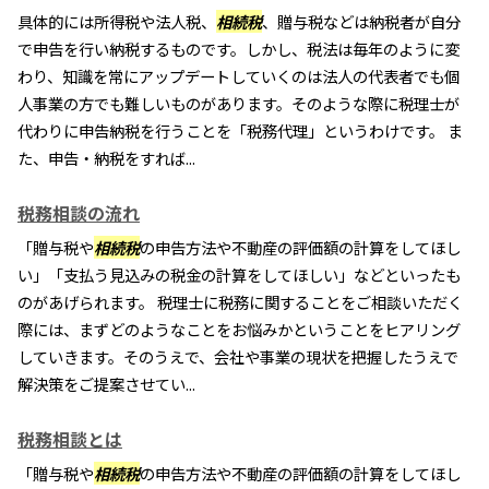
具体的には所得税や法人税、
相続税
、贈与税などは納税者が自分
で申告を行い納税するものです。しかし、税法は毎年のように変
わり、知識を常にアップデートしていくのは法人の代表者でも個
人事業の方でも難しいものがあります。そのような際に税理士が
代わりに申告納税を行うことを「税務代理」というわけです。 ま
た、申告・納税をすれば...
税務相談の流れ
「贈与税や
相続税
の申告方法や不動産の評価額の計算をしてほし
い」「支払う見込みの税金の計算をしてほしい」などといったも
のがあげられます。 税理士に税務に関することをご相談いただく
際には、まずどのようなことをお悩みかということをヒアリング
していきます。そのうえで、会社や事業の現状を把握したうえで
解決策をご提案させてい...
税務相談とは
「贈与税や
相続税
の申告方法や不動産の評価額の計算をしてほし