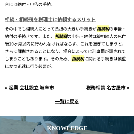
合には納付・申告の手続...
相続・相続税を税理士に依頼するメリット
その中でも相続人にとって負担の大きい手続きが
相続税
の申告・
納付の手続きです。また、
相続税
の申告・納付は被相続人の死亡
後10ヶ月以内に行われなければならず、これを過ぎてしまうと、
さらに課税されることになり、場合によっては刑事罰が課されて
しまうこともあります。そのため、
相続税
に関わる手続きは慎重
にかつ迅速に行う必要が...
« 起業 会社設立 岐阜市
税務相談 名古屋市 »
一覧に戻る
KNOWLEDGE