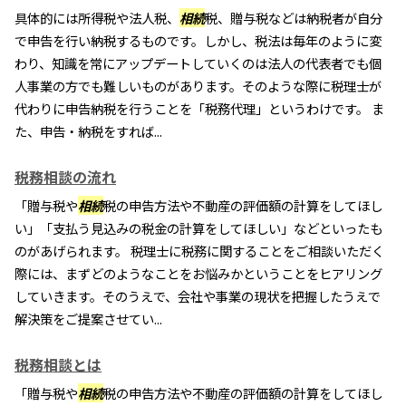
具体的には所得税や法人税、
相続
税、贈与税などは納税者が自分
で申告を行い納税するものです。しかし、税法は毎年のように変
わり、知識を常にアップデートしていくのは法人の代表者でも個
人事業の方でも難しいものがあります。そのような際に税理士が
代わりに申告納税を行うことを「税務代理」というわけです。 ま
た、申告・納税をすれば...
税務相談の流れ
「贈与税や
相続
税の申告方法や不動産の評価額の計算をしてほし
い」「支払う見込みの税金の計算をしてほしい」などといったも
のがあげられます。 税理士に税務に関することをご相談いただく
際には、まずどのようなことをお悩みかということをヒアリング
していきます。そのうえで、会社や事業の現状を把握したうえで
解決策をご提案させてい...
税務相談とは
「贈与税や
相続
税の申告方法や不動産の評価額の計算をしてほし