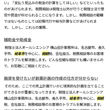
い」「支払う見込みの税金の計算をしてほしい」などといったも
のがあげられます。 税務相談は税理士以外が行うと税理士法で懲
役や罰金が科せられることになります。しかし、税務相談の範疇
ではないものとしては記帳代行や給与計算などがあげられま
す。 しかし、これらの業務...
補助金や助成金
税理士法人オールシエンシア 横山会計事務所は、名古屋市、長久
手市、
岐阜市
を中心に、
相続
税、会社設立、税務相談等のお客様
のトラブルを解決致します。どんな些細な相談でも構いませんの
で、お気軽にご相談ください。
融資を受けたいが創業計画の作成の仕方が分からない
そのため、ここでの売上計画でいかに現実的な計画を立てること
ができるかが重要になってきます。税理士法人オールシエンシア
横山会計事務所は、名古屋市、長久手市、
岐阜市
を中心に、
相続
税、会社設立、税務相談等のお客様のトラブルを解決致します。