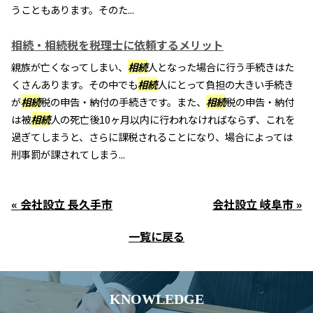
うこともあります。そのた...
相続・相続税を税理士に依頼するメリット
親族が亡くなってしまい、
相続
人となった場合に行う手続きはた
くさんあります。その中でも
相続
人にとって負担の大きい手続き
が
相続
税の申告・納付の手続きです。また、
相続
税の申告・納付
は被
相続
人の死亡後10ヶ月以内に行われなければならず、これを
過ぎてしまうと、さらに課税されることになり、場合によっては
刑事罰が課されてしまう...
« 会社設立 長久手市
会社設立 岐阜市 »
一覧に戻る
KNOWLEDGE