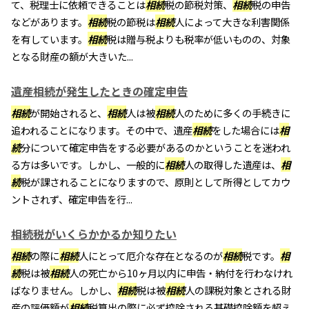
て、税理士に依頼できることは
相続
税の節税対策、
相続
税の申告
などがあります。
相続
税の節税は
相続
人によって大きな利害関係
を有しています。
相続
税は贈与税よりも税率が低いものの、対象
となる財産の額が大きいた...
遺産相続が発生したときの確定申告
相続
が開始されると、
相続
人は被
相続
人のために多くの手続きに
追われることになります。その中で、遺産
相続
をした場合には
相
続
分について確定申告をする必要があるのかということを迷われ
る方は多いです。しかし、一般的に
相続
人の取得した遺産は、
相
続
税が課されることになりますので、原則として所得としてカウ
ントされず、確定申告を行...
相続税がいくらかかるか知りたい
相続
の際に
相続
人にとって厄介な存在となるのが
相続
税です。
相
続
税は被
相続
人の死亡から10ヶ月以内に申告・納付を行わなけれ
ばなりません。しかし、
相続
税は被
相続
人の課税対象とされる財
産の評価額が
相続
税算出の際に必ず控除される基礎控除額を超え