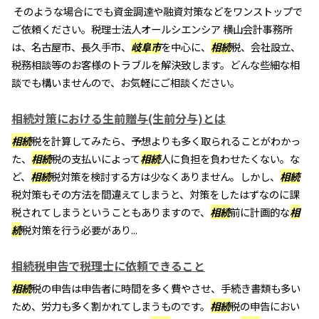
そのような場合にでも資金調達や融資対策などをワンストップで
ご依頼ください。税理士法人オールシエンシア 横山会計事務所
は、名古屋市、長久手市、
岐阜市
を中心に、
相続
税、会社設立、
税務相談等のお客様のトラブルを解決致します。どんな些細な相
談でも構いませんので、お気軽にご相談ください。
相続対策における生前贈与(生前分与)とは
相続
税を計算してみたら、予想よりも多く取られることがわかっ
た、
相続
税の支払いによって
相続
人に負担を負わせたくない。な
ど、
相続
税対策を検討する方は少なくありません。しかし、
相続
税対策もその方法を間違えてしまうと、対策をしたはずなのに課
税されてしまうということもありますので、
相続
前に計画的な
相
続
税対策を行う必要があり...
相続税申告で税理士に依頼できること
相続
税の申告は申告者に時間を多く費やさせ、手続き書類も多い
ため、労力も多く割かれてしまうものです。
相続
税の申告におい