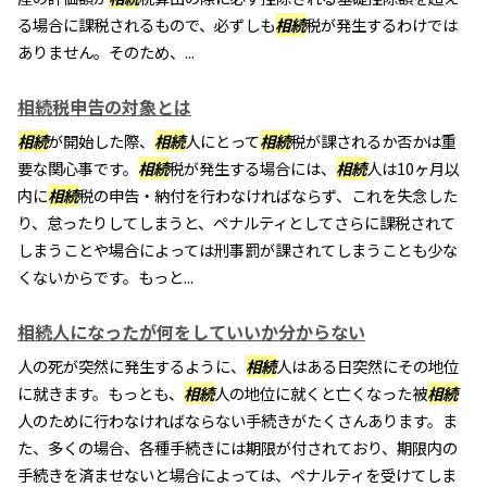
る場合に課税されるもので、必ずしも
相続
税が発生するわけでは
ありません。そのため、...
相続税申告の対象とは
相続
が開始した際、
相続
人にとって
相続
税が課されるか否かは重
要な関心事です。
相続
税が発生する場合には、
相続
人は10ヶ月以
内に
相続
税の申告・納付を行わなければならず、これを失念した
り、怠ったりしてしまうと、ペナルティとしてさらに課税されて
しまうことや場合によっては刑事罰が課されてしまうことも少な
くないからです。もっと...
相続人になったが何をしていいか分からない
人の死が突然に発生するように、
相続
人はある日突然にその地位
に就きます。もっとも、
相続
人の地位に就くと亡くなった被
相続
人のために行わなければならない手続きがたくさんあります。ま
た、多くの場合、各種手続きには期限が付されており、期限内の
手続きを済ませないと場合によっては、ペナルティを受けてしま