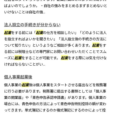
ばよいのでしょうか。 ・自社の強みをまとめるまずまとめないと
いけないことは自社の強...
法人設立の手続きが分からない
起業
をする前には「
起業
の仕方を相談したい」「どのように法人
を設立すればよいかを聞きたい」「法人設立後の手続きの方法に
ついて知りたい」というようなご相談が多くあります。
起業
をす
る前には税理士などの専門家にお問い合わせいただくことでスム
ーズに
起業
をすることが可能です。
起業
をする際には気を付けな
ければならないことがい...
個人事業起業後
個人事業の
起業
後は個人事業をスタートさせる届出などを税務署
に行う必要があります。税務署に提出する書類としては「個人事
業の開業届」や「青色申告承認申請書」があります。個人事業の
場合には、青色申告の方法によって青色申告特別控除の額が変わ
ってきます。単式簿記にするのか複式簿記にするのかによって控