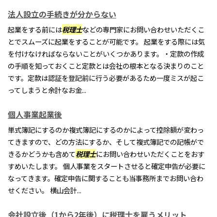
法人設立の手続きが分からない
起業をする前には
税理士
などの専門家にお問い合わせいただくこ
とでスムーズに起業をすることが可能です。 起業をする際には気
を付けなければならないことがいくつかあります。・定款の作成
の手順を知っておくこと定款とは会社の根本となる決まりのこと
です。定款は認証を登記前に行う必要があるため一度ミスが起こ
ってしまうと余計なお金...
個人事業起業後
単式簿記にするのか複式簿記にするのかによって控除額が変わっ
てきますので、どの方法にするか、そして複式簿記での記帳がで
きるかどうかも含めて
税理士
にお問い合わせいただくことをおす
すめいたします。 個人事業をスタートさせると確定申告が必要に
なってきます。確定申告に関することも当事務所までお問い合わ
せください。 横山会計...
会社設立後（1から2年後）に税理士を雇うメリット