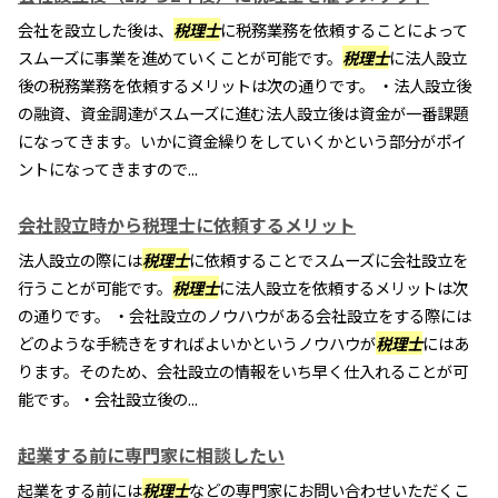
会社を設立した後は、
税理士
に税務業務を依頼することによって
スムーズに事業を進めていくことが可能です。
税理士
に法人設立
後の税務業務を依頼するメリットは次の通りです。 ・法人設立後
の融資、資金調達がスムーズに進む法人設立後は資金が一番課題
になってきます。いかに資金繰りをしていくかという部分がポイ
ントになってきますので...
会社設立時から税理士に依頼するメリット
法人設立の際には
税理士
に依頼することでスムーズに会社設立を
行うことが可能です。
税理士
に法人設立を依頼するメリットは次
の通りです。 ・会社設立のノウハウがある会社設立をする際には
どのような手続きをすればよいかというノウハウが
税理士
にはあ
ります。そのため、会社設立の情報をいち早く仕入れることが可
能です。・会社設立後の...
起業する前に専門家に相談したい
起業をする前には
税理士
などの専門家にお問い合わせいただくこ