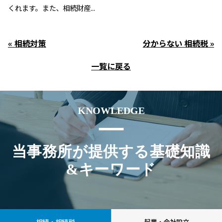
くれます。また、相続財産...
« 相続対策
分からない 相続税 »
一覧に戻る
KNOWLEDGE
当事務所が提供する基礎知識
&キーワード
相続・相続税
起業・会社設立