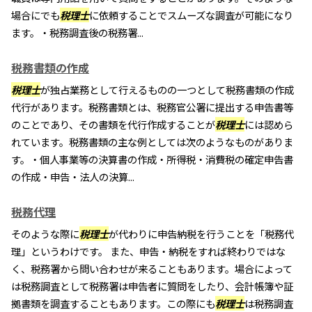
場合にでも
税理士
に依頼することでスムーズな調査が可能になり
ます。・税務調査後の税務署...
税務書類の作成
税理士
が独占業務として行えるものの一つとして税務書類の作成
代行があります。税務書類とは、税務官公署に提出する申告書等
のことであり、その書類を代行作成することが
税理士
には認めら
れています。税務書類の主な例としては次のようなものがありま
す。・個人事業等の決算書の作成・所得税・消費税の確定申告書
の作成・申告・法人の決算...
税務代理
そのような際に
税理士
が代わりに申告納税を行うことを「税務代
理」というわけです。 また、申告・納税をすれば終わりではな
く、税務署から問い合わせが来ることもあります。場合によって
は税務調査として税務署は申告者に質問をしたり、会計帳簿や証
拠書類を調査することもあります。この際にも
税理士
は税務調査