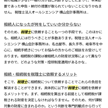
要であった申告・納付の措置が取られていないことになりかねま
せん。 税理士法人オールシエンシア 横山会計事務所は...
相続人になったが何をしていいか分からない
そのため、
税理士
に依頼することも一つの手段です。 このほかに
も、相続人には行うべきことが多数あります。税理士法人オール
シエンシア 横山会計事務所は、名古屋市、長久手市、岐阜市を中
心に、相続手続きについてお悩みの方からのご相談をお受けして
おります。相続税の課税は被相続人の財産状況等によって異なり
ますので、どのような対策・控除制度適用があるかな...
相続・相続税を税理士に依頼するメリット
そこで、
税理士
に相続税について依頼することでこれらの負担を
解消することができます。具体的に以下が
税理士
に相続を依頼す
るメリットです。まず、相続税を算出する前提として相続税が課
税される財産を決定しなければなりません。そのため、何が課税
対象の財産に含まれるのか。という判断を専門的観点から行って