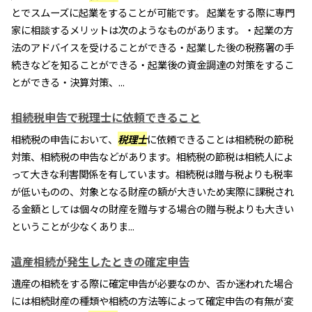
とでスムーズに起業をすることが可能です。 起業をする際に専門
家に相談するメリットは次のようなものがあります。・起業の方
法のアドバイスを受けることができる・起業した後の税務署の手
続きなどを知ることができる・起業後の資金調達の対策をするこ
とができる・決算対策、...
相続税申告で税理士に依頼できること
相続税の申告において、
税理士
に依頼できることは相続税の節税
対策、相続税の申告などがあります。相続税の節税は相続人によ
って大きな利害関係を有しています。相続税は贈与税よりも税率
が低いものの、対象となる財産の額が大きいため実際に課税され
る金額としては個々の財産を贈与する場合の贈与税よりも大きい
ということが少なくありま...
遺産相続が発生したときの確定申告
遺産の相続をする際に確定申告が必要なのか、否か迷われた場合
には相続財産の種類や相続の方法等によって確定申告の有無が変