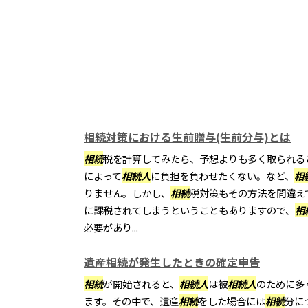
相続対策における生前贈与(生前分与)とは
相続
税を計算してみたら、予想よりも多く取られる
によって
相続
人
に負担を負わせたくない。など、
相
りません。しかし、
相続
税対策もその方法を間違え
に課税されてしまうということもありますので、
相
必要があり...
遺産相続が発生したときの確定申告
相続
が開始されると、
相続
人
は被
相続
人
のために多
ます。その中で、遺産
相続
をした場合には
相続
分に