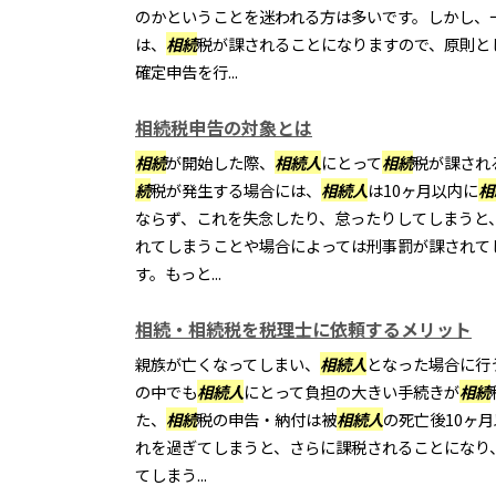
のかということを迷われる方は多いです。しかし、
は、
相続
税が課されることになりますので、原則と
確定申告を行...
相続税申告の対象とは
相続
が開始した際、
相続
人
にとって
相続
税が課され
続
税が発生する場合には、
相続
人
は10ヶ月以内に
相
ならず、これを失念したり、怠ったりしてしまうと
れてしまうことや場合によっては刑事罰が課されて
す。もっと...
相続・相続税を税理士に依頼するメリット
親族が亡くなってしまい、
相続
人
となった場合に行
の中でも
相続
人
にとって負担の大きい手続きが
相続
た、
相続
税の申告・納付は被
相続
人
の死亡後10ヶ
れを過ぎてしまうと、さらに課税されることになり
てしまう...