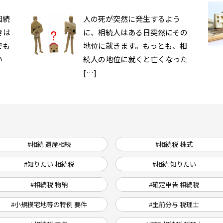
相続
人の死が突然に発生するよう
きは
に、相続人はある日突然にその
でも
地位に就きます。もっとも、相
い
続人の地位に就くと亡くなった
[…]
#相続 遺産相続
#相続税 株式
#知りたい 相続税
#相続 知りたい
#相続税 物納
#確定申告 相続税
#小規模宅地等の特例 要件
#生前分与 税理士