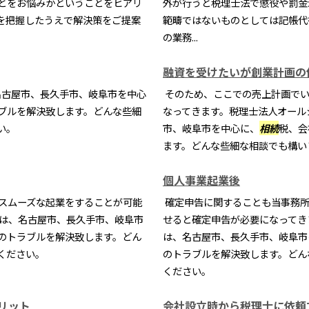
とをお悩みかということをヒアリ
外が行うと税理士法で懲役や罰金
を把握したうえで解決策をご提案
範疇ではないものとしては記帳代
の業務...
融資を受けたいが創業計画の
名古屋市、長久手市、岐阜市を中心
そのため、ここでの売上計画でい
ブルを解決致します。どんな些細
なってきます。税理士法人オール
い。
市、岐阜市を中心に、
相続
税、会
ます。どんな些細な相談でも構い
個人事業起業後
スムーズな起業をすることが可能
確定申告に関することも当事務所
所は、名古屋市、長久手市、岐阜市
せると確定申告が必要になってき
のトラブルを解決致します。どん
は、名古屋市、長久手市、岐阜市
ください。
のトラブルを解決致します。どん
ください。
リット
会社設立時から税理士に依頼