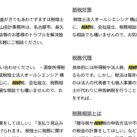
節税対策
査がきてもあわてずまずは税理士
税理士法人オールシエンシア 横
横山会計事務所は、名古屋市、長久
に、
相続
税、会社設立、税務相談
談等のお客様のトラブルを解決致
な相談でも構いませんので、お気
気軽にご相談ください。
税務代理
い合わせください。 ・源泉所得税
具体的には所得税や法人税、
相続
成税理士法人オールシエンシア 横
るものです。しかし、税法は毎年
心に、
相続
税、会社設立、税務相
のは法人の代表者でも個人事業の
細な相談でも構いませんので、お
士が代わりに申告納税を行うこと
をすれば...
税務相談とは
算をしてほしい」「支払う見込み
「贈与税や
相続
税の申告方法や不
げられます。 税理士に税務に関す
の税金の計算をしてほしい」など