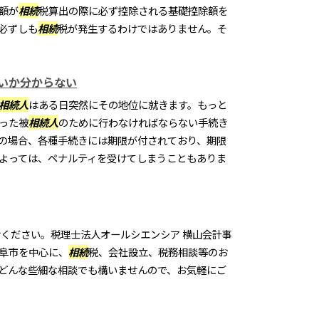
額が
相続
税算出の際に必ず控除される基礎控除額を
必ずしも
相続
税が発生するわけではありません。そ
いか分からない
相続
人
はある日突然にその地位に就きます。もっと
った被
相続
人
のために行わなければならない手続き
の場合、各種手続きには期限が付されており、期限
よっては、ペナルティを受けてしまうこともありま
ください。税理士法人オールシエンシア 横山会計事
阜市を中心に、
相続
税、会社設立、税務相談等のお
どんな些細な相談でも構いませんので、お気軽にご