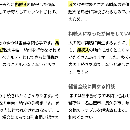
一般的に
相続
人
の取得した遺産
人
の課税対象とされる財産の評価
して所得としてカウントされず、
超える場合に課税されるもので、
のため、...
相続人になったが何をしてい
るか否かは重要な関心事です。
相
人の死が突然に発生するように、
続
税の申告・納付を行わなければ
も、
相続
人
の地位に就くと亡くな
、ペナルティとしてさらに課税さ
がたくさんあります。また、多く
しまうことも少なくないからで
内の手続きを済ませないと場合に
す。そのた...
経営全般に関する相談
う手続きはたくさんあります。そ
まずは当事務所までお問い合わせ
税の申告・納付の手続きです。ま
務所は、名古屋市、長久手市、岐
月以内に行われなければならず、こ
客様のトラブルを解決致します。
、場合によっては刑事罰が課され
相談ください。