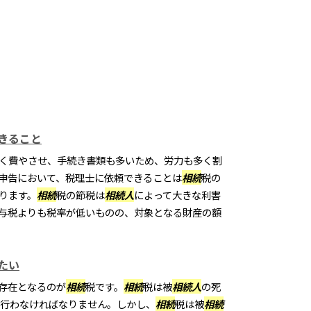
きること
く費やさせ、手続き書類も多いため、労力も多く割
申告において、税理士に依頼できることは
相続
税の
ります。
相続
税の節税は
相続
人
によって大きな利害
与税よりも税率が低いものの、対象となる財産の額
たい
存在となるのが
相続
税です。
相続
税は被
相続
人
の死
を行わなければなりません。しかし、
相続
税は被
相続