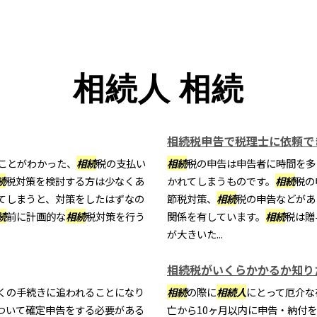
相続人 相続
相続税申告で税理士に依頼で
ことがわかった、
相続
税の支払い
相続
税の申告は申告者に時間を多
続
税対策を検討する方は少なくあ
かれてしまうものです。
相続
税の
てしまうと、対策をしたはずなの
節税対策、
相続
税の申告などがあ
続
前に計画的な
相続
税対策を行う
関係を有しています。
相続
税は贈
が大きいた...
相続税がいくらかかるか知り
くの手続きに追われることになり
相続
の際に
相続
人
にとって厄介な
ついて確定申告をする必要がある
亡から10ヶ月以内に申告・納付