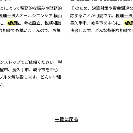
とによって税務的な悩みや財務的
そのため、決算対策や資金調達な
税理士法人オールシエンシア 横山
応することが可能です。税理士法
に、
相続
税、会社設立、税務相談
長久手市、岐阜市を中心に、
相続
な相談でも構いませんので、お気
決致します。どんな些細な相談で
ンストップでご依頼ください。税
古屋市、長久手市、岐阜市を中心
ブルを解決致します。どんな些細
い。
一覧に戻る