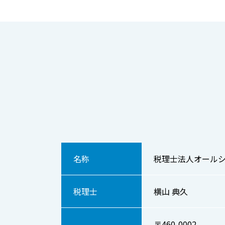
名称
税理士法人オールシ
税理士
横山 典久
〒460-0002