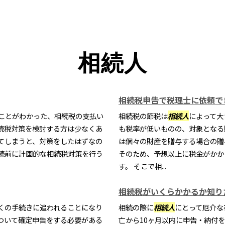
相続人
相続税申告で税理士に依頼で
ことがわかった、相続税の支払い
相続税の節税は
相続人
によって大
続税対策を検討する方は少なくあ
も税率が低いものの、対象となる
てしまうと、対策をしたはずなの
は個々の財産を贈与する場合の贈
続前に計画的な相続税対策を行う
そのため、予想以上に税金がかか
す。 そこで相...
相続税がいくらかかるか知り
くの手続きに追われることになり
相続の際に
相続人
にとって厄介な
ついて確定申告をする必要がある
亡から10ヶ月以内に申告・納付