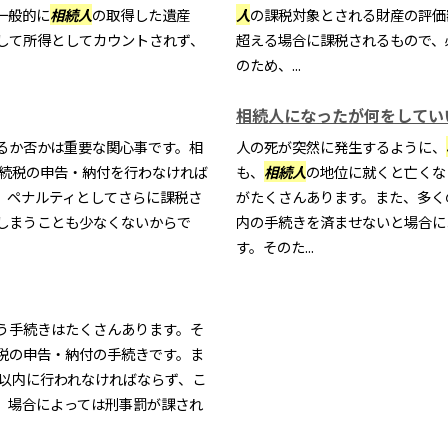
一般的に
相続人
の取得した遺産
人
の課税対象とされる財産の評価
して所得としてカウントされず、
超える場合に課税されるもので、
のため、...
相続人になったが何をしてい
るか否かは重要な関心事です。相
人の死が突然に発生するように、
相続税の申告・納付を行わなければ
も、
相続人
の地位に就くと亡くな
、ペナルティとしてさらに課税さ
がたくさんあります。また、多く
しまうことも少なくないからで
内の手続きを済ませないと場合に
す。そのた...
う手続きはたくさんあります。そ
税の申告・納付の手続きです。ま
月以内に行われなければならず、こ
、場合によっては刑事罰が課され