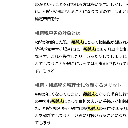
のかということを迷われる方は多いです。しかし、
は、相続税が課されることになりますので、原則と
確定申告を行...
相続税申告の対象とは
相続が開始した際、
相続人
にとって相続税が課され
続税が発生する場合には、
相続人
は10ヶ月以内に
ならず、これを失念したり、怠ったりしてしまうと
れてしまうことや場合によっては刑事罰が課されて
す。もっと...
相続・相続税を税理士に依頼するメリット
親族が亡くなってしまい、
相続人
となった場合に行
の中でも
相続人
にとって負担の大きい手続きが相続
た、相続税の申告・納付は被
相続人
の死亡後10ヶ
れを過ぎてしまうと、さらに課税されることになり
てしまう...