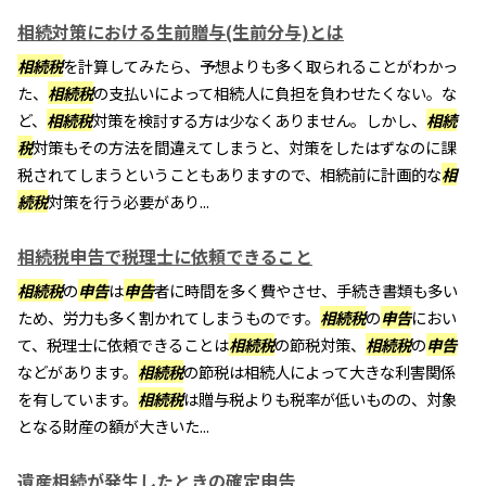
相続対策における生前贈与(生前分与)とは
相続税
を計算してみたら、予想よりも多く取られることがわかっ
た、
相続税
の支払いによって相続人に負担を負わせたくない。な
ど、
相続税
対策を検討する方は少なくありません。しかし、
相続
税
対策もその方法を間違えてしまうと、対策をしたはずなのに課
税されてしまうということもありますので、相続前に計画的な
相
続税
対策を行う必要があり...
相続税申告で税理士に依頼できること
相続税
の
申告
は
申告
者に時間を多く費やさせ、手続き書類も多い
ため、労力も多く割かれてしまうものです。
相続税
の
申告
におい
て、税理士に依頼できることは
相続税
の節税対策、
相続税
の
申告
などがあります。
相続税
の節税は相続人によって大きな利害関係
を有しています。
相続税
は贈与税よりも税率が低いものの、対象
となる財産の額が大きいた...
遺産相続が発生したときの確定申告