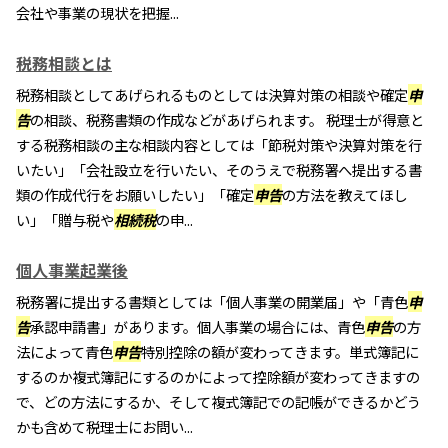
会社や事業の現状を把握...
税務相談とは
税務相談としてあげられるものとしては決算対策の相談や確定
申
告
の相談、税務書類の作成などがあげられます。 税理士が得意と
する税務相談の主な相談内容としては「節税対策や決算対策を行
いたい」「会社設立を行いたい、そのうえで税務署へ提出する書
類の作成代行をお願いしたい」「確定
申告
の方法を教えてほし
い」「贈与税や
相続税
の申...
個人事業起業後
税務署に提出する書類としては「個人事業の開業届」や「青色
申
告
承認申請書」があります。個人事業の場合には、青色
申告
の方
法によって青色
申告
特別控除の額が変わってきます。単式簿記に
するのか複式簿記にするのかによって控除額が変わってきますの
で、どの方法にするか、そして複式簿記での記帳ができるかどう
かも含めて税理士にお問い...