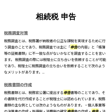
相続税 申告
税務調査対策
税務調査とは、税務署が納税者の公正な課税を実現するために行
う調査のことであり、税務調査では主に「
申告
の内容」と「帳簿
等の証拠書類」に不一致な点がないかなどを調査することを言い
ます。 税務調査の際には税理士に立ち合いを依頼することが可能
であり、税理士に税務調査の立ち合いを依頼することで次のよう
なメリットがあります。...
税務書類の作成
税務書類とは、税務官公署に提出する
申告
書等のことであり、そ
の書類を代行作成することが税理士には認められています。税務
書類の主な例としては次のようなものがあります。・個人事業等
の決算書の作成・所得税・消費税の確定
申告
書の作成・
申告
・法