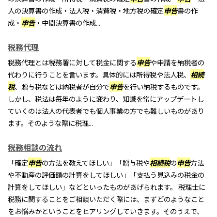
人の決算書の作成・法人税・消費税・地方税の確定
申告
書の作
成・
申告
・中間決算書の作成...
税務代理
税務代理とは税務署に対して税金に関する
申告
や申請を納税者の
代わりに行うことを言います。具体的には所得税や法人税、
相続
税
、贈与税などは納税者が自分で
申告
を行い納税するものです。
しかし、税法は毎年のように変わり、知識を常にアップデートし
ていくのは法人の代表者でも個人事業の方でも難しいものがあり
ます。そのような際に税理...
税務相談の流れ
「確定
申告
の方法を教えてほしい」「贈与税や
相続税
の
申告
方法
や不動産の評価額の計算をしてほしい」「支払う見込みの税金の
計算をしてほしい」などといったものがあげられます。 税理士に
税務に関することをご相談いただく際には、まずどのようなこと
をお悩みかということをヒアリングしていきます。そのうえで、