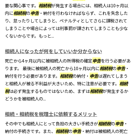
要な関心事です。
相続税
が発生する場合には、相続人は10ヶ月以
内に
相続税
の
申告
・納付を行わなければならず、これを失念した
り、怠ったりしてしまうと、ペナルティとしてさらに課税されて
しまうことや場合によっては刑事罰が課されてしまうことも少な
くないからです。もっと...
相続人になったが何をしていいか分からない
死亡から4ヶ月以内に被相続人の所得税の確定
申告
を行う必要があ
ります。 最後に被相続人の死亡から10ヶ月以内に
相続税
の
申告
・
納付を行う必要があります。
相続税
の納付・
申告
は遅れてしまう
と相続人が被る不利益が大きいため、特に注意が必要です。
相続
税
は必ず発生するものではないため、まずは
相続税
が発生するか
どうかを被相続人の...
相続・相続税を税理士に依頼するメリット
その中でも相続人にとって負担の大きい手続きが
相続税
の
申告
・
納付の手続きです。また、
相続税
の
申告
・納付は被相続人の死亡