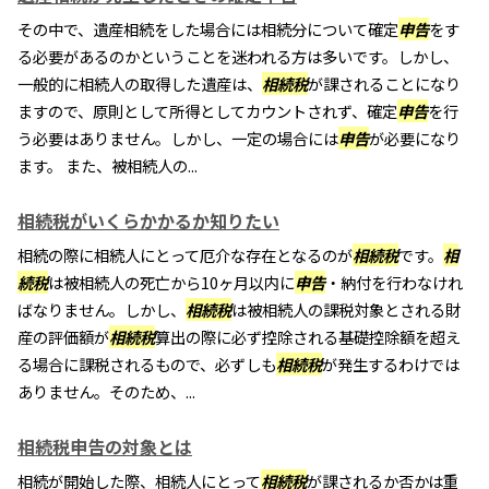
その中で、遺産相続をした場合には相続分について確定
申告
をす
る必要があるのかということを迷われる方は多いです。しかし、
一般的に相続人の取得した遺産は、
相続税
が課されることになり
ますので、原則として所得としてカウントされず、確定
申告
を行
う必要はありません。しかし、一定の場合には
申告
が必要になり
ます。 また、被相続人の...
相続税がいくらかかるか知りたい
相続の際に相続人にとって厄介な存在となるのが
相続税
です。
相
続税
は被相続人の死亡から10ヶ月以内に
申告
・納付を行わなけれ
ばなりません。しかし、
相続税
は被相続人の課税対象とされる財
産の評価額が
相続税
算出の際に必ず控除される基礎控除額を超え
る場合に課税されるもので、必ずしも
相続税
が発生するわけでは
ありません。そのため、...
相続税申告の対象とは
相続が開始した際、相続人にとって
相続税
が課されるか否かは重