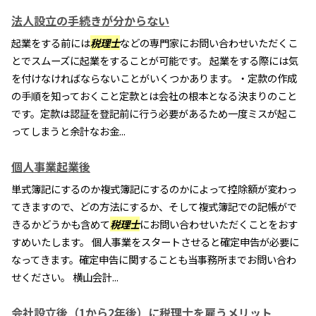
法人設立の手続きが分からない
起業をする前には
税理士
などの専門家にお問い合わせいただくこ
とでスムーズに起業をすることが可能です。 起業をする際には気
を付けなければならないことがいくつかあります。・定款の作成
の手順を知っておくこと定款とは会社の根本となる決まりのこと
です。定款は認証を登記前に行う必要があるため一度ミスが起こ
ってしまうと余計なお金...
個人事業起業後
単式簿記にするのか複式簿記にするのかによって控除額が変わっ
てきますので、どの方法にするか、そして複式簿記での記帳がで
きるかどうかも含めて
税理士
にお問い合わせいただくことをおす
すめいたします。 個人事業をスタートさせると確定申告が必要に
なってきます。確定申告に関することも当事務所までお問い合わ
せください。 横山会計...
会社設立後（1から2年後）に税理士を雇うメリット