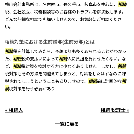
横山会計事務所は、名古屋市、長久手市、岐阜市を中心に、
相続
税、会社設立、税務相談等のお客様のトラブルを解決致します。
どんな些細な相談でも構いませんので、お気軽にご相談くださ
い。
相続対策における生前贈与(生前分与)とは
相続
税を計算してみたら、予想よりも多く取られることがわかっ
た、
相続
税の支払いによって
相続
人に負担を負わせたくない。な
ど、
相続
税対策を検討する方は少なくありません。しかし、
相続
税対策もその方法を間違えてしまうと、対策をしたはずなのに課
税されてしまうということもありますので、
相続
前に計画的な
相
続
税対策を行う必要があり...
« 相続人
相続 税理士 »
一覧に戻る