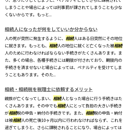
しまうことや場合によっては刑事罰が課されてしまうことも少な
くないからです。もっと...
相続人になったが何をしていいか分からない
人の死が突然に発生するように、
相続
人はある日突然にその地位
に就きます。もっとも、
相続
人の地位に就くと亡くなった被
相続
人のために行わなければならない手続きがたくさんあります。ま
た、多くの場合、各種手続きには期限が付されており、期限内の
手続きを済ませないと場合によっては、ペナルティを受けてしま
うこともあります。そのた...
相続・相続税を税理士に依頼するメリット
親族が亡くなってしまい、
相続
人となった場合に行う手続きはた
くさんあります。その中でも
相続
人にとって負担の大きい手続き
が
相続
税の申告・納付の手続きです。また、
相続
税の申告・納付
は被
相続
人の死亡後10ヶ月以内に行われなければならず、これを
過ぎてしまうと、さらに課税されることになり、場合によっては