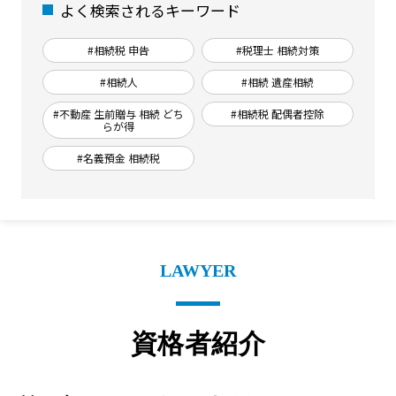
よく検索されるキーワード
#相続税 申告
#税理士 相続対策
#相続人
#相続 遺産相続
#不動産 生前贈与 相続 どち
#相続税 配偶者控除
らが得
#名義預金 相続税
LAWYER
資格者紹介