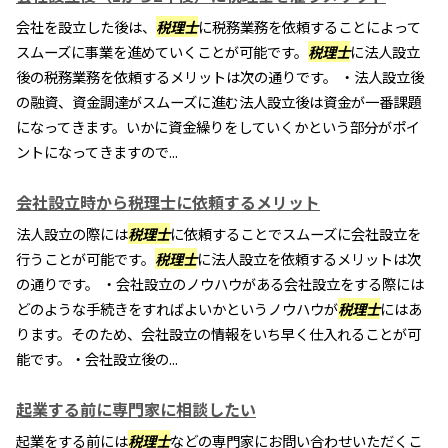
会社を設立した後は、
税理士
に税務業務を依頼することによって
スムーズに事業を進めていくことが可能です。
税理士
に法人設立
後の税務業務を依頼するメリットは次の通りです。 ・法人設立後
の融資、資金調達がスムーズに進む法人設立後は資金が一番課題
になってきます。いかに資金繰りをしていくかという部分がポイ
ントになってきますので...
会社設立時から税理士に依頼するメリット
法人設立の際には
税理士
に依頼することでスムーズに会社設立を
行うことが可能です。
税理士
に法人設立を依頼するメリットは次
の通りです。 ・会社設立のノウハウがある会社設立をする際には
どのような手続きをすればよいかというノウハウが
税理士
にはあ
ります。そのため、会社設立の情報をいち早く仕入れることが可
能です。・会社設立後の...
起業する前に専門家に相談したい
起業をする前には
税理士
などの専門家にお問い合わせいただくこ