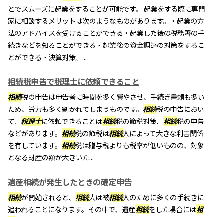
とでスムーズに起業をすることが可能です。 起業をする際に専門
家に相談するメリットは次のようなものがあります。・起業の方
法のアドバイスを受けることができる・起業した後の税務署の手
続きなどを知ることができる・起業後の資金調達の対策をするこ
とができる・決算対策、...
相続税申告で税理士に依頼できること
相続
税の申告は申告者に時間を多く費やさせ、手続き書類も多い
ため、労力も多く割かれてしまうものです。
相続
税の申告におい
て、
税理士
に依頼できることは
相続
税の節税対策、
相続
税の申告
などがあります。
相続
税の節税は
相続
人によって大きな利害関係
を有しています。
相続
税は贈与税よりも税率が低いものの、対象
となる財産の額が大きいた...
遺産相続が発生したときの確定申告
相続
が開始されると、
相続
人は被
相続
人のために多くの手続きに
追われることになります。その中で、遺産
相続
をした場合には
相