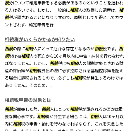
続
分について確定申告をする必要があるのかということを迷われ
る方は多いです。しかし、一般的に
相続
人の取得した遺産は、
相
続
税が課されることになりますので、原則として所得としてカウ
ントされず、確定申告を行...
相続税がいくらかかるか知りたい
相続
の際に
相続
人にとって厄介な存在となるのが
相続
税です。
相
続
税は被
相続
人の死亡から10ヶ月以内に申告・納付を行わなけれ
ばなりません。しかし、
相続
税は被
相続
人の課税対象とされる財
産の評価額が
相続
税算出の際に必ず控除される基礎控除額を超え
る場合に課税されるもので、必ずしも
相続
税が発生するわけでは
ありません。そのため、...
相続税申告の対象とは
相続
が開始した際、
相続
人にとって
相続
税が課されるか否かは重
要な関心事です。
相続
税が発生する場合には、
相続
人は10ヶ月以
内に
相続
税の申告・納付を行わなければならず、これを失念した
り、怠ったりしてしまうと、ペナルティとしてさらに課税されて