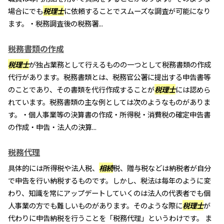
場合にでも
税理士
に依頼することでスムーズな調査が可能になり
ます。・税務調査後の税務署...
税務書類の作成
税理士
が独占業務として行えるものの一つとして税務書類の作成
代行があります。税務書類とは、税務官公署に提出する申告書等
のことであり、その書類を代行作成することが
税理士
には認めら
れています。税務書類の主な例としては次のようなものがありま
す。・個人事業等の決算書の作成・所得税・消費税の確定申告書
の作成・申告・法人の決算...
税務代理
具体的には所得税や法人税、
相続
税、贈与税などは納税者が自分
で申告を行い納税するものです。しかし、税法は毎年のように変
わり、知識を常にアップデートしていくのは法人の代表者でも個
人事業の方でも難しいものがあります。そのような際に
税理士
が
代わりに申告納税を行うことを「税務代理」というわけです。 ま