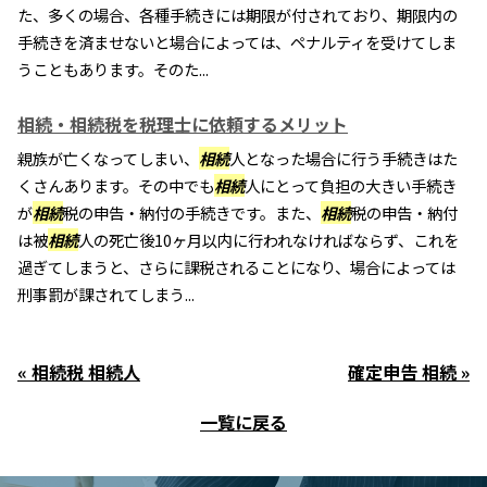
た、多くの場合、各種手続きには期限が付されており、期限内の
手続きを済ませないと場合によっては、ペナルティを受けてしま
うこともあります。そのた...
相続・相続税を税理士に依頼するメリット
親族が亡くなってしまい、
相続
人となった場合に行う手続きはた
くさんあります。その中でも
相続
人にとって負担の大きい手続き
が
相続
税の申告・納付の手続きです。また、
相続
税の申告・納付
は被
相続
人の死亡後10ヶ月以内に行われなければならず、これを
過ぎてしまうと、さらに課税されることになり、場合によっては
刑事罰が課されてしまう...
« 相続税 相続人
確定申告 相続 »
一覧に戻る