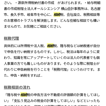
さい。 ・源泉所得税納付書の作成 があげられます。・給与明細
書の作成税理士法人オールシエンシア 横山会計事務所は、名古屋
市、長久手市、岐阜市を中心に、
相続
税、会社設立、税務相談等
のお客様のトラブルを解決致します。どんな些細な相談でも構い
ませんので、お気軽にご相談ください。
税務代理
具体的には所得税や法人税、
相続
税、贈与税などは納税者が自分
で申告を行い納税するものです。しかし、税法は毎年のように変
わり、知識を常にアップデートしていくのは法人の代表者でも個
人事業の方でも難しいものがあります。そのような際に税理士が
代わりに申告納税を行うことを「税務代理」というわけです。 ま
た、申告・納税をすれば...
税務相談の流れ
「贈与税や
相続
税の申告方法や不動産の評価額の計算をしてほし
い」「支払う見込みの税金の計算をしてほしい」などといったも