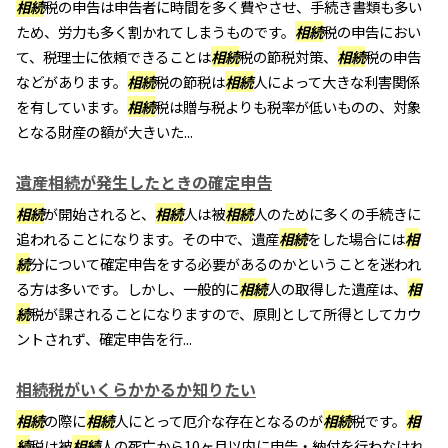
相続
税の申告は申告者に時間を多く費やさせ、手続き書類も多い
ため、労力も多く割かれてしまうものです。
相続
税の申告におい
て、税理士に依頼できることは
相続
税の節税対策、
相続
税の申告
などがあります。
相続
税の節税は
相続
人によって大きな利害関係
を有しています。
相続
税は贈与税よりも税率が低いものの、対象
となる財産の額が大きいた...
遺産相続が発生したときの確定申告
相続
が開始されると、
相続
人は被
相続
人のために多くの手続きに
追われることになります。その中で、遺産
相続
をした場合には
相
続
分について確定申告をする必要があるのかということを迷われ
る方は多いです。しかし、一般的に
相続
人の取得した遺産は、
相
続
税が課されることになりますので、原則として所得としてカウ
ントされず、確定申告を行...
相続税がいくらかかるか知りたい
相続
の際に
相続
人にとって厄介な存在となるのが
相続
税です。
相
続
税は被
相続
人の死亡から10ヶ月以内に申告・納付を行わなけれ