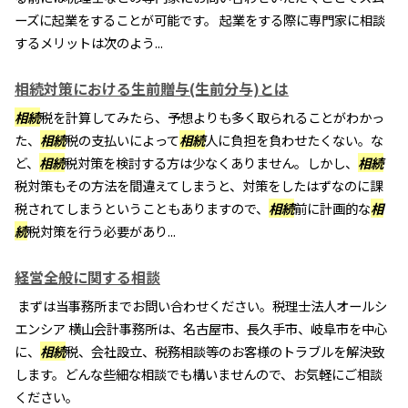
ーズに起業をすることが可能です。 起業をする際に専門家に相談
するメリットは次のよう...
相続対策における生前贈与(生前分与)とは
相続
税を計算してみたら、予想よりも多く取られることがわかっ
た、
相続
税の支払いによって
相続
人に負担を負わせたくない。な
ど、
相続
税対策を検討する方は少なくありません。しかし、
相続
税対策もその方法を間違えてしまうと、対策をしたはずなのに課
税されてしまうということもありますので、
相続
前に計画的な
相
続
税対策を行う必要があり...
経営全般に関する相談
まずは当事務所までお問い合わせください。税理士法人オールシ
エンシア 横山会計事務所は、名古屋市、長久手市、岐阜市を中心
に、
相続
税、会社設立、税務相談等のお客様のトラブルを解決致
します。どんな些細な相談でも構いませんので、お気軽にご相談
ください。