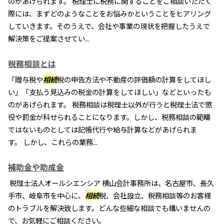
のがあげられます。 税理士に税務に関することをご相談いただく
際には、まずどのようなことをお悩みかということをヒアリング
していきます。そのうえで、会社や事業の現状を把握したうえで
解決策をご提案させてい...
税務相談とは
「贈与税や
相続
税の申告方法や不動産の評価額の計算をしてほし
い」「支払う見込みの税金の計算をしてほしい」などといったも
のがあげられます。 税務相談は税理士以外が行うと税理士法で懲
役や罰金が科せられることになります。しかし、税務相談の範疇
ではないものとしては記帳代行や給与計算などがあげられま
す。 しかし、これらの業務...
補助金や助成金
税理士法人オールシエンシア 横山会計事務所は、名古屋市、長久
手市、岐阜市を中心に、
相続
税、会社設立、税務相談等のお客様
のトラブルを解決致します。どんな些細な相談でも構いませんの
で、お気軽にご相談ください。