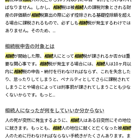
ばなりません。しかし、
相続
税は被
相続
人の課税対象とされる財
産の評価額が
相続
税算出の際に必ず控除される基礎控除額を超え
る場合に課税されるもので、必ずしも
相続
税が発生するわけでは
ありません。そのため、...
相続税申告の対象とは
相続
が開始した際、
相続
人にとって
相続
税が課されるか否かは重
要な関心事です。
相続
税が発生する場合には、
相続
人は10ヶ月以
内に
相続
税の申告・納付を行わなければならず、これを失念した
り、怠ったりしてしまうと、ペナルティとしてさらに課税されて
しまうことや場合によっては刑事罰が課されてしまうことも少な
くないからです。もっと...
相続人になったが何をしていいか分からない
人の死が突然に発生するように、
相続
人はある日突然にその地位
に就きます。もっとも、
相続
人の地位に就くと亡くなった被
相続
人のために行わなければならない手続きがたくさんあります。ま