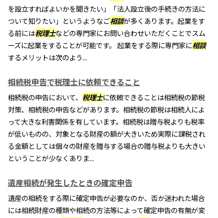
を設立すればよいかを聞きたい」「法人設立後の手続きの方法に
ついて知りたい」というようなご
相談
が多くあります。起業をす
る前には
税理士
などの専門家にお問い合わせいただくことでスム
ーズに起業をすることが可能です。 起業をする際に専門家に
相談
するメリットは次のよう...
相続税申告で税理士に依頼できること
相続税の申告において、
税理士
に依頼できることは相続税の節税
対策、相続税の申告などがあります。相続税の節税は相続人によ
って大きな利害関係を有しています。相続税は贈与税よりも税率
が低いものの、対象となる財産の額が大きいため実際に課税され
る金額としては個々の財産を贈与する場合の贈与税よりも大きい
ということが少なくありま...
遺産相続が発生したときの確定申告
遺産の相続をする際に確定申告が必要なのか、否か迷われた場合
には相続財産の種類や相続の方法等によって確定申告の有無が変