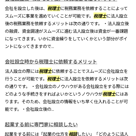
会社を設立した後は、
税理士
に税務業務を依頼することによって
スムーズに事業を進めていくことが可能です。
税理士
に法人設立
後の税務業務を依頼するメリットは次の通りです。 ・法人設立後
の融資、資金調達がスムーズに進む法人設立後は資金が一番課題
になってきます。いかに資金繰りをしていくかという部分がポイ
ントになってきますので...
会社設立時から税理士に依頼するメリット
法人設立の際には
税理士
に依頼することでスムーズに会社設立を
行うことが可能です。
税理士
に法人設立を依頼するメリットは次
の通りです。 ・会社設立のノウハウがある会社設立をする際には
どのような手続きをすればよいかというノウハウが
税理士
にはあ
ります。そのため、会社設立の情報をいち早く仕入れることが可
能です。・会社設立後の...
起業する前に専門家に相談したい
起業をする前には「起業の仕方を
相談
したい」「どのように法人