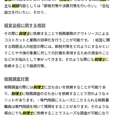
主な
相談
内容としては「節税対策や決算対策を行いたい」「会社
設立を行いたい、そのう...
経営全般に関する相談
その際に
税理士
に依頼することで税務業務のアウトソースによる
コストカットと業務の効率化を行うことが可能です。 ・経営に関
する問題法人の経営の際には、節税対策をどのようにするかとい
うことや今後の事業に対しての計画を実現するための資金のこと
などがお悩みとして挙がってきます。そのような際にも
税理士
に
依頼することで融資対策...
税務調査対策
税務調査の際には
税理士
に立ち合いを依頼することが可能であ
り、
税理士
に税務調査の立ち合いを依頼することで次のようなメ
リットがあります。・専門用語にスムーズにこたえられる税務署
職員は専門用語を用いて質問をすることがあります。そのような
場合にでも
税理士
に依頼することでスムーズな調査が可能になり