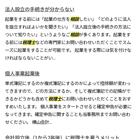
法人設立の手続きが分からない
起業をする前には「起業の仕方を
相談
したい」「どのように法人
を設立すればよいかを聞きたい」「法人設立後の手続きの方法に
ついて知りたい」というようなご
相談
が多くあります。起業をす
る前には
税理士
などの専門家にお問い合わせいただくことでスム
ーズに起業をすることが可能です。 起業をする際には気を付けな
ければならないことがい...
個人事業起業後
単式簿記にするのか複式簿記にするのかによって控除額が変わっ
てきますので、どの方法にするか、そして複式簿記での記帳がで
きるかどうかも含めて
税理士
にお問い合わせいただくことをおす
すめいたします。 個人事業をスタートさせると確定申告が必要に
なってきます。確定申告に関することも当事務所までお問い合わ
せください。 横山会計...
会社設立後（1から2年後）に税理士を雇うメリット