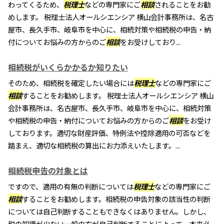
わってくるため、
税理士
などの専門家にご
相談
されることをお勧
めします。 税理士法人オールシエンシア 横山会計事務所は、名古
屋市、長久手市、岐阜市を中心に、相続対策や相続税の申告・納
付についてお悩みの方からのご
相談
をお受けしており...
相続税がいくらかかるか知りたい
そのため、相続税を確定したい場合には
税理士
などの専門家にご
相談
することをお勧めします。 税理士法人オールシエンシア 横山
会計事務所は、名古屋市、長久手市、岐阜市を中心に、相続対策
や相続税の申告・納付についてお悩みの方からのご
相談
をお受け
しております。適切な財産評価、特例法や控除適用の可否などを
踏まえ、適切な相続税の算出にお力添えいたします。...
相続税申告の対象とは
ですので、適用の有無の判断については
税理士
などの専門家にご
相談
することをお勧めします。相続税の申告対象の該当性の判断
については自己判断することもできなくはありません。しかし、
税の知識が少ない一般の方が自己判断することによって、本来必