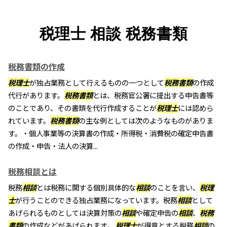
税理士 相談 税務書類
税務書類の作成
税理士
が独占業務として行えるものの一つとして
税務書類
の作成
代行があります。
税務書類
とは、税務官公署に提出する申告書等
のことであり、その書類を代行作成することが
税理士
には認めら
れています。
税務書類
の主な例としては次のようなものがありま
す。・個人事業等の決算書の作成・所得税・消費税の確定申告書
の作成・申告・法人の決算...
税務相談とは
税務
相談
とは税務に関する個別具体的な
相談
のことを言い、
税理
士
が行うことのできる独占業務になっています。税務
相談
として
あげられるものとしては決算対策の
相談
や確定申告の
相談
、
税務
書類
の作成などがあげられます。
税理士
が得意とする税務
相談
の