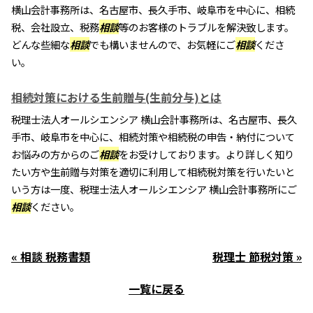
横山会計事務所は、名古屋市、長久手市、岐阜市を中心に、相続
税、会社設立、税務
相談
等のお客様のトラブルを解決致します。
どんな些細な
相談
でも構いませんので、お気軽にご
相談
くださ
い。
相続対策における生前贈与(生前分与)とは
税理士法人オールシエンシア 横山会計事務所は、名古屋市、長久
手市、岐阜市を中心に、相続対策や相続税の申告・納付について
お悩みの方からのご
相談
をお受けしております。より詳しく知り
たい方や生前贈与対策を適切に利用して相続税対策を行いたいと
いう方は一度、税理士法人オールシエンシア 横山会計事務所にご
相談
ください。
« 相談 税務書類
税理士 節税対策 »
一覧に戻る