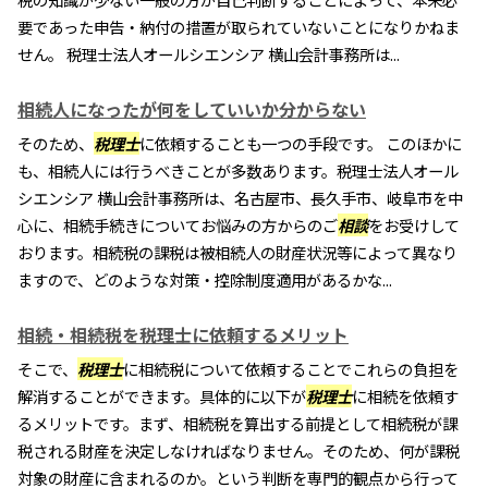
要であった申告・納付の措置が取られていないことになりかねま
せん。 税理士法人オールシエンシア 横山会計事務所は...
相続人になったが何をしていいか分からない
そのため、
税理士
に依頼することも一つの手段です。 このほかに
も、相続人には行うべきことが多数あります。税理士法人オール
シエンシア 横山会計事務所は、名古屋市、長久手市、岐阜市を中
心に、相続手続きについてお悩みの方からのご
相談
をお受けして
おります。相続税の課税は被相続人の財産状況等によって異なり
ますので、どのような対策・控除制度適用があるかな...
相続・相続税を税理士に依頼するメリット
そこで、
税理士
に相続税について依頼することでこれらの負担を
解消することができます。具体的に以下が
税理士
に相続を依頼す
るメリットです。まず、相続税を算出する前提として相続税が課
税される財産を決定しなければなりません。そのため、何が課税
対象の財産に含まれるのか。という判断を専門的観点から行って