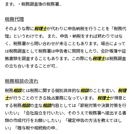
ます。・税務調査後の税務署...
税務代理
そのような際に
税理士
が代わりに申告納税を行うことを「税務代
理」というわけです。 また、申告・納税をすれば終わりではな
く、税務署から問い合わせが来ることもあります。場合によって
は税務調査として税務署は申告者に質問をしたり、会計帳簿や証
拠書類を調査することもあります。この際にも
税理士
は税務調査
の立ち合いをすることが可...
税務相談の流れ
税務
相談
とは税務に関する個別具体的な
相談
のことを言い、
税理
士
が行うことのできる独占業務になっています。
税理士
が得意と
する税務
相談
の主な
相談
内容としては「節税対策や決算対策を行
いたい」「会社設立を行いたい、そのうえで税務署へ提出する書
類の作成代行をお願いしたい」「確定申告の方法を教えてほし
い」「贈与税や相続税の申...