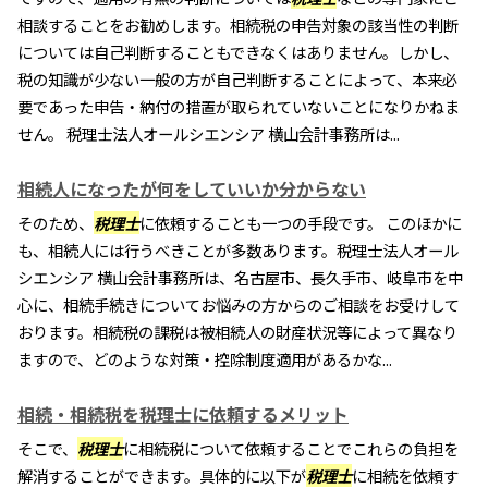
相談することをお勧めします。相続税の申告対象の該当性の判断
については自己判断することもできなくはありません。しかし、
税の知識が少ない一般の方が自己判断することによって、本来必
要であった申告・納付の措置が取られていないことになりかねま
せん。 税理士法人オールシエンシア 横山会計事務所は...
相続人になったが何をしていいか分からない
そのため、
税理士
に依頼することも一つの手段です。 このほかに
も、相続人には行うべきことが多数あります。税理士法人オール
シエンシア 横山会計事務所は、名古屋市、長久手市、岐阜市を中
心に、相続手続きについてお悩みの方からのご相談をお受けして
おります。相続税の課税は被相続人の財産状況等によって異なり
ますので、どのような対策・控除制度適用があるかな...
相続・相続税を税理士に依頼するメリット
そこで、
税理士
に相続税について依頼することでこれらの負担を
解消することができます。具体的に以下が
税理士
に相続を依頼す