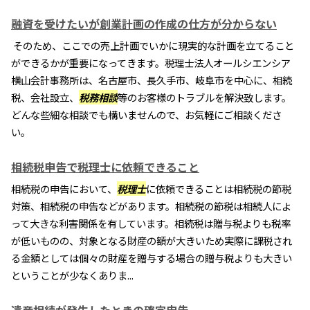
融資を受けたいが創業計画の作成の仕方が分からない
そのため、ここでの売上計画でいかに現実的な計画を立てること
ができるかが重要になってきます。税理士法人オールシエンシア
横山会計事務所は、名古屋市、長久手市、岐阜市を中心に、相続
税、会社設立、
税務相談
等のお客様のトラブルを解決致します。
どんな些細な相談でも構いませんので、お気軽にご相談くださ
い。
相続税申告で税理士に依頼できること
相続税の申告において、
税理士
に依頼できることは相続税の節税
対策、相続税の申告などがあります。相続税の節税は相続人によ
って大きな利害関係を有しています。相続税は贈与税よりも税率
が低いものの、対象となる財産の額が大きいため実際に課税され
る金額としては個々の財産を贈与する場合の贈与税よりも大きい
ということが少なくありま...