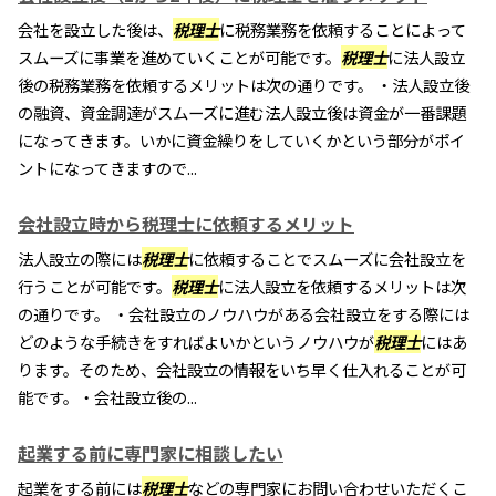
会社を設立した後は、
税理士
に税務業務を依頼することによって
スムーズに事業を進めていくことが可能です。
税理士
に法人設立
後の税務業務を依頼するメリットは次の通りです。 ・法人設立後
の融資、資金調達がスムーズに進む法人設立後は資金が一番課題
になってきます。いかに資金繰りをしていくかという部分がポイ
ントになってきますので...
会社設立時から税理士に依頼するメリット
法人設立の際には
税理士
に依頼することでスムーズに会社設立を
行うことが可能です。
税理士
に法人設立を依頼するメリットは次
の通りです。 ・会社設立のノウハウがある会社設立をする際には
どのような手続きをすればよいかというノウハウが
税理士
にはあ
ります。そのため、会社設立の情報をいち早く仕入れることが可
能です。・会社設立後の...
起業する前に専門家に相談したい
起業をする前には
税理士
などの専門家にお問い合わせいただくこ