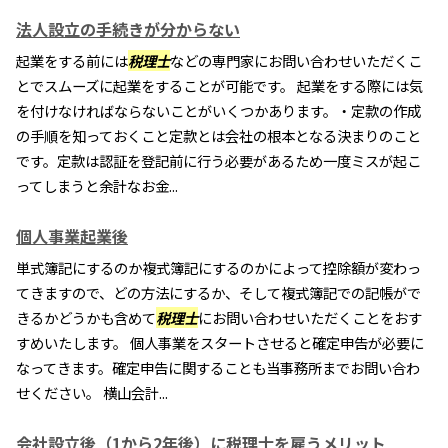
法人設立の手続きが分からない
起業をする前には
税理士
などの専門家にお問い合わせいただくこ
とでスムーズに起業をすることが可能です。 起業をする際には気
を付けなければならないことがいくつかあります。・定款の作成
の手順を知っておくこと定款とは会社の根本となる決まりのこと
です。定款は認証を登記前に行う必要があるため一度ミスが起こ
ってしまうと余計なお金...
個人事業起業後
単式簿記にするのか複式簿記にするのかによって控除額が変わっ
てきますので、どの方法にするか、そして複式簿記での記帳がで
きるかどうかも含めて
税理士
にお問い合わせいただくことをおす
すめいたします。 個人事業をスタートさせると確定申告が必要に
なってきます。確定申告に関することも当事務所までお問い合わ
せください。 横山会計...
会社設立後（1から2年後）に税理士を雇うメリット