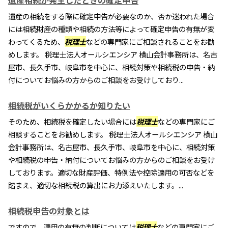
遺産相続が発生したときの確定申告
遺産の相続をする際に確定申告が必要なのか、否か迷われた場合
には相続財産の種類や相続の方法等によって確定申告の有無が変
わってくるため、
税理士
などの専門家にご相談されることをお勧
めします。 税理士法人オールシエンシア 横山会計事務所は、名古
屋市、長久手市、岐阜市を中心に、相続対策や相続税の申告・納
付についてお悩みの方からのご相談をお受けしており...
相続税がいくらかかるか知りたい
そのため、相続税を確定したい場合には
税理士
などの専門家にご
相談することをお勧めします。 税理士法人オールシエンシア 横山
会計事務所は、名古屋市、長久手市、岐阜市を中心に、相続対策
や相続税の申告・納付についてお悩みの方からのご相談をお受け
しております。適切な財産評価、特例法や控除適用の可否などを
踏まえ、適切な相続税の算出にお力添えいたします。...
相続税申告の対象とは
ですので、適用の有無の判断については
税理士
などの専門家にご