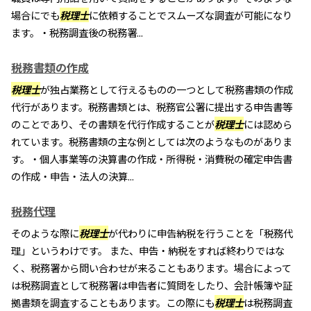
場合にでも
税理士
に依頼することでスムーズな調査が可能になり
ます。・税務調査後の税務署...
税務書類の作成
税理士
が独占業務として行えるものの一つとして税務書類の作成
代行があります。税務書類とは、税務官公署に提出する申告書等
のことであり、その書類を代行作成することが
税理士
には認めら
れています。税務書類の主な例としては次のようなものがありま
す。・個人事業等の決算書の作成・所得税・消費税の確定申告書
の作成・申告・法人の決算...
税務代理
そのような際に
税理士
が代わりに申告納税を行うことを「税務代
理」というわけです。 また、申告・納税をすれば終わりではな
く、税務署から問い合わせが来ることもあります。場合によって
は税務調査として税務署は申告者に質問をしたり、会計帳簿や証
拠書類を調査することもあります。この際にも
税理士
は税務調査