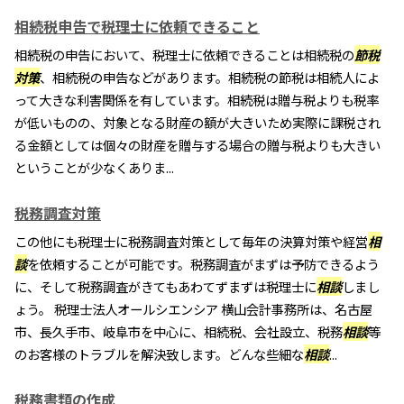
相続税申告で税理士に依頼できること
相続税の申告において、税理士に依頼できることは相続税の
節税
対策
、相続税の申告などがあります。相続税の節税は相続人によ
って大きな利害関係を有しています。相続税は贈与税よりも税率
が低いものの、対象となる財産の額が大きいため実際に課税され
る金額としては個々の財産を贈与する場合の贈与税よりも大きい
ということが少なくありま...
税務調査対策
この他にも税理士に税務調査対策として毎年の決算対策や経営
相
談
を依頼することが可能です。税務調査がまずは予防できるよう
に、そして税務調査がきてもあわてずまずは税理士に
相談
しまし
ょう。 税理士法人オールシエンシア 横山会計事務所は、名古屋
市、長久手市、岐阜市を中心に、相続税、会社設立、税務
相談
等
のお客様のトラブルを解決致します。どんな些細な
相談
...
税務書類の作成