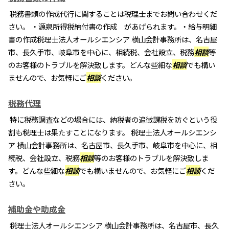
税務書類の作成代行に関することは税理士までお問い合わせくだ
さい。 ・源泉所得税納付書の作成 があげられます。・給与明細
書の作成税理士法人オールシエンシア 横山会計事務所は、名古屋
市、長久手市、岐阜市を中心に、相続税、会社設立、税務
相談
等
のお客様のトラブルを解決致します。どんな些細な
相談
でも構い
ませんので、お気軽にご
相談
ください。
税務代理
特に税務調査などの場合には、納税者の追徴課税を防ぐという役
割も税理士は果たすことになります。 税理士法人オールシエンシ
ア 横山会計事務所は、名古屋市、長久手市、岐阜市を中心に、相
続税、会社設立、税務
相談
等のお客様のトラブルを解決致しま
す。どんな些細な
相談
でも構いませんので、お気軽にご
相談
くだ
さい。
補助金や助成金
税理士法人オールシエンシア 横山会計事務所は、名古屋市、長久