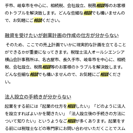
手市、岐阜市を中心に、相続税、会社設立、税務
相談
等のお客様
のトラブルを解決致します。どんな些細な
相談
でも構いませんの
で、お気軽にご
相談
ください。
融資を受けたいが創業計画の作成の仕方が分からない
そのため、ここでの売上計画でいかに現実的な計画を立てること
ができるかが重要になってきます。税理士法人オールシエンシア
横山会計事務所は、名古屋市、長久手市、岐阜市を中心に、相続
税、会社設立、税務
相談
等のお客様のトラブルを解決致します。
どんな些細な
相談
でも構いませんので、お気軽にご
相談
くださ
い。
法人設立の手続きが分からない
起業をする前には「起業の仕方を
相談
したい」「どのように法人
を設立すればよいかを聞きたい」「法人設立後の手続きの方法に
ついて知りたい」というようなご
相談
が多くあります。起業をす
る前には税理士などの専門家にお問い合わせいただくことでスム