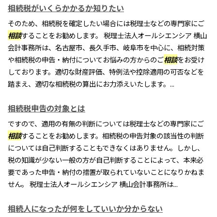
相続税がいくらかかるか知りたい
そのため、相続税を確定したい場合には税理士などの専門家にご
相談
することをお勧めします。 税理士法人オールシエンシア 横山
会計事務所は、名古屋市、長久手市、岐阜市を中心に、相続対策
や相続税の申告・納付についてお悩みの方からのご
相談
をお受け
しております。適切な財産評価、特例法や控除適用の可否などを
踏まえ、適切な相続税の算出にお力添えいたします。...
相続税申告の対象とは
ですので、適用の有無の判断については税理士などの専門家にご
相談
することをお勧めします。相続税の申告対象の該当性の判断
については自己判断することもできなくはありません。しかし、
税の知識が少ない一般の方が自己判断することによって、本来必
要であった申告・納付の措置が取られていないことになりかねま
せん。 税理士法人オールシエンシア 横山会計事務所は...
相続人になったが何をしていいか分からない