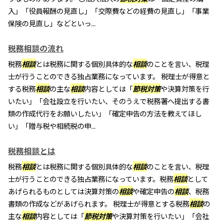
入」「役員報酬の見直し」「交際費などの経費の見直し」「事業
保険の見直し」などといっ...
税務相談の流れ
税務
相談
とは税務に関する個別具体的な
相談
のことを言い、税理
士が行うことのできる独占業務になっています。 税理士が得意と
する税務
相談
の主な
相談
内容としては「
節税対策
や決算対策を行
いたい」「会社設立を行いたい、そのうえで税務署へ提出する書
類の作成代行をお願いしたい」「確定申告の方法を教えてほし
い」「贈与税や相続税の申...
税務相談とは
税務
相談
とは税務に関する個別具体的な
相談
のことを言い、税理
士が行うことのできる独占業務になっています。税務
相談
として
あげられるものとしては決算対策の
相談
や確定申告の
相談
、税務
書類の作成などがあげられます。 税理士が得意とする税務
相談
の
主な
相談
内容としては「
節税対策
や決算対策を行いたい」「会社