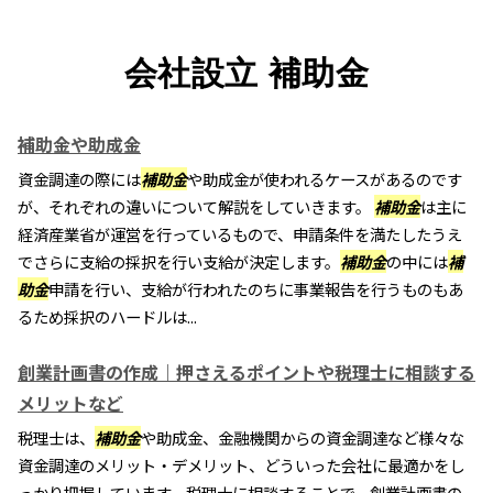
会社設立 補助金
補助金や助成金
資金調達の際には
補助金
や助成金が使われるケースがあるのです
が、それぞれの違いについて解説をしていきます。
補助金
は主に
経済産業省が運営を行っているもので、申請条件を満たしたうえ
でさらに支給の採択を行い支給が決定します。
補助金
の中には
補
助金
申請を行い、支給が行われたのちに事業報告を行うものもあ
るため採択のハードルは...
創業計画書の作成｜押さえるポイントや税理士に相談する
メリットなど
税理士は、
補助金
や助成金、金融機関からの資金調達など様々な
資金調達のメリット・デメリット、どういった会社に最適かをし
っかり把握しています。税理士に相談することで、創業計画書の