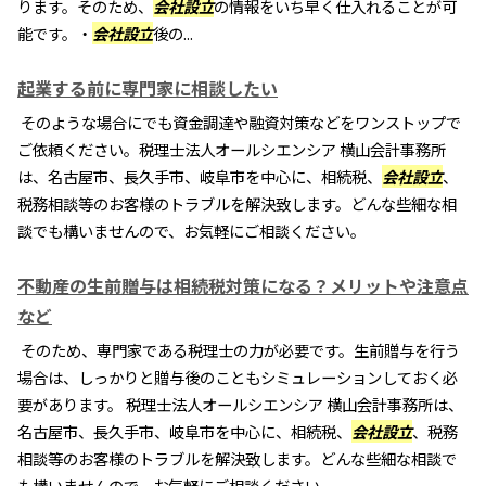
ります。そのため、
会社設立
の情報をいち早く仕入れることが可
能です。・
会社設立
後の...
起業する前に専門家に相談したい
そのような場合にでも資金調達や融資対策などをワンストップで
ご依頼ください。税理士法人オールシエンシア 横山会計事務所
は、名古屋市、長久手市、岐阜市を中心に、相続税、
会社設立
、
税務相談等のお客様のトラブルを解決致します。どんな些細な相
談でも構いませんので、お気軽にご相談ください。
不動産の生前贈与は相続税対策になる？メリットや注意点
など
そのため、専門家である税理士の力が必要です。生前贈与を行う
場合は、しっかりと贈与後のこともシミュレーションしておく必
要があります。 税理士法人オールシエンシア 横山会計事務所は、
名古屋市、長久手市、岐阜市を中心に、相続税、
会社設立
、税務
相談等のお客様のトラブルを解決致します。どんな些細な相談で
も構いませんので、お気軽にご相談ください。