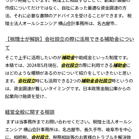
作成についてだけではなく、自社にあった最適な資金調達の方
法、それに必要な書類のアドバイスを受けることができます。 税
理士法人オールシエンシア 横山会計事務所は、名古屋市...
【税理士が解説】会社設立の際に活用できる補助金につい
て
そこで上手に活用したいのが
補助金
や助成金といった制度です。
本稿では、2024年5月現在、
会社設立
の際に利用できる
補助金
に
はどのような種類があるのかについて紹介をしていきたいと思い
ます。
会社設立
時にも活用できる2つの
補助金
会社設立
時というの
は、資金調達が難しいタイミングです。日本政策金融公庫からの
起業向け融資を受け...
経営全般に関する相談
まずは当事務所までお問い合わせください。税理士法人オールシ
エンシア 横山会計事務所は、名古屋市、長久手市、岐阜市を中心
に、相続税、
会社設立
、税務相談等のお客様のトラブルを解決致