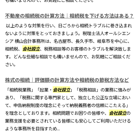
不動産の相続税の計算方法｜相続税を下げる方法はある？
以上のような対策を行い、日ごろから相続トラブルに巻き込まれ
ないように対策をとっておきましょう。税理士法人オールシエン
シア 横山会計事務所は、名古屋市、長久手市、岐阜市を中心に、
相続税、
会社設立
、税務相談等のお客様のトラブルを解決致しま
す。どんな些細な相談でも構いませんので、お気軽にご相談くだ
さい。
株式の相続｜評価額の計算方法や相続税の節税方法など
「相続税業務」「起業・
会社設立
」「税務相談」の業務に強みが
あり、「税務に関する専門家として、独立した公正な立場におい
て、申告納税制度の理念にそって納税義務者の信頼にこたえる」
を理念としております。相続問題でお困りの皆様や、
会社設立
の
業務支援を必要とされている皆様にも安心してご利用いただける
ような事務所を目指すため...