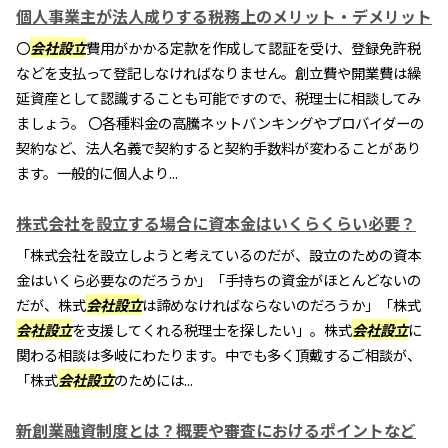
個人事業主が法人成りする税務上のメリット・デメリット
〇
会社設立
費用がかかる定款を作成して認証を受け、登録免許税
などを支払って登記しなければなりません。創立費や開業費は繰
延資産として認識することも可能ですので、税理士に相談してみ
ましょう。 〇各種料金の高騰ネットバンキングやプロバイダーの
契約など、法人名義で契約すると契約手数料が変わることがあり
ます。一般的に個人より...
株式会社を設立する場合に資本金はいくらくらい必要？
「株式会社を設立しようと考えているのだが、設立のための資本
金はいくら必要なのだろうか」「手持ちの資金がほとんどないの
だが、株式
会社設立
は諦めなければならないのだろうか」「株式
会社設立
を支援してくれる税理士を探したい」。株式
会社設立
に
関わる相談は多岐にわたります。中でも多く頂戴するご相談が、
「株式
会社設立
のためには...
新創業融資制度とは？概要や審査におけるポイントなど