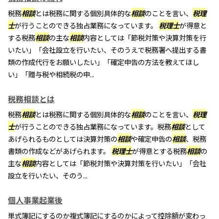
税務
相談
とは税務に関する個別具体的な
相談
のことを言い、
税理
士
が行うことのできる独占業務になっています。
税理士
が得意と
する税務
相談
の主な
相談
内容としては「節税対策や決算対策を行
いたい」「会社設立を行いたい、そのうえで税務署へ提出する書
類の作成代行をお願いしたい」「確定申告の方法を教えてほし
い」「贈与税や相続税の申...
税務相談とは
税務
相談
とは税務に関する個別具体的な
相談
のことを言い、
税理
士
が行うことのできる独占業務になっています。税務
相談
として
あげられるものとしては決算対策の
相談
や確定申告の
相談
、税務
書類の作成などがあげられます。
税理士
が得意とする税務
相談
の
主な
相談
内容としては「節税対策や決算対策を行いたい」「会社
設立を行いたい、そのう...
個人事業起業後
単式簿記にするのか複式簿記にするのかによって控除額が変わっ