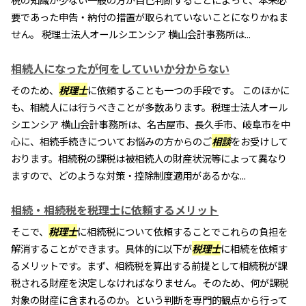
要であった申告・納付の措置が取られていないことになりかねま
せん。 税理士法人オールシエンシア 横山会計事務所は...
相続人になったが何をしていいか分からない
そのため、
税理士
に依頼することも一つの手段です。 このほかに
も、相続人には行うべきことが多数あります。税理士法人オール
シエンシア 横山会計事務所は、名古屋市、長久手市、岐阜市を中
心に、相続手続きについてお悩みの方からのご
相談
をお受けして
おります。相続税の課税は被相続人の財産状況等によって異なり
ますので、どのような対策・控除制度適用があるかな...
相続・相続税を税理士に依頼するメリット
そこで、
税理士
に相続税について依頼することでこれらの負担を
解消することができます。具体的に以下が
税理士
に相続を依頼す
るメリットです。まず、相続税を算出する前提として相続税が課
税される財産を決定しなければなりません。そのため、何が課税
対象の財産に含まれるのか。という判断を専門的観点から行って