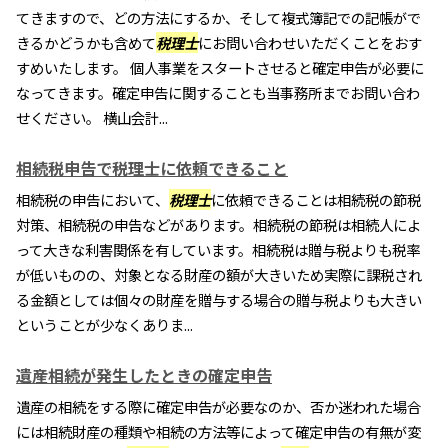
てきますので、どの方法にするか、そして複式簿記での記帳がで
きるかどうかも含めて
税理士
にお問い合わせいただくことをおす
すめいたします。 個人事業をスタートさせると確定申告が必要に
なってきます。確定申告に関することも当事務所までお問い合わ
せください。 横山会計...
相続税申告で税理士に依頼できること
相続税の申告において、
税理士
に依頼できることは相続税の節税
対策、相続税の申告などがあります。相続税の節税は相続人によ
って大きな利害関係を有しています。相続税は贈与税よりも税率
が低いものの、対象となる財産の額が大きいため実際に課税され
る金額としては個々の財産を贈与する場合の贈与税よりも大きい
ということが少なくありま...
遺産相続が発生したときの確定申告
遺産の相続をする際に確定申告が必要なのか、否か迷われた場合
には相続財産の種類や相続の方法等によって確定申告の有無が変