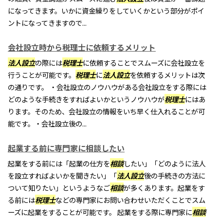
になってきます。いかに資金繰りをしていくかという部分がポイ
ントになってきますので...
会社設立時から税理士に依頼するメリット
法人設立
の際には
税理士
に依頼することでスムーズに会社設立を
行うことが可能です。
税理士
に
法人設立
を依頼するメリットは次
の通りです。 ・会社設立のノウハウがある会社設立をする際には
どのような手続きをすればよいかというノウハウが
税理士
にはあ
ります。そのため、会社設立の情報をいち早く仕入れることが可
能です。・会社設立後の...
起業する前に専門家に相談したい
起業をする前には「起業の仕方を
相談
したい」「どのように法人
を設立すればよいかを聞きたい」「
法人設立
後の手続きの方法に
ついて知りたい」というようなご
相談
が多くあります。起業をす
る前には
税理士
などの専門家にお問い合わせいただくことでスム
ーズに起業をすることが可能です。 起業をする際に専門家に
相談