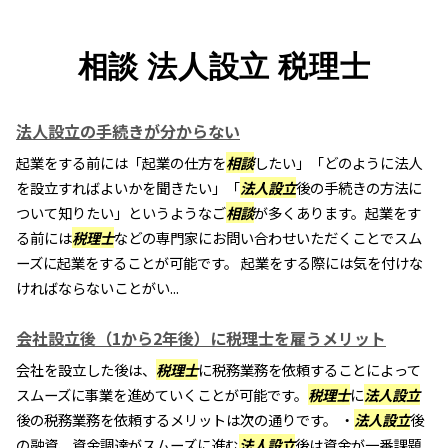
相談 法人設立 税理士
法人設立の手続きが分からない
起業をする前には「起業の仕方を
相談
したい」「どのように法人
を設立すればよいかを聞きたい」「
法人設立
後の手続きの方法に
ついて知りたい」というようなご
相談
が多くあります。起業をす
る前には
税理士
などの専門家にお問い合わせいただくことでスム
ーズに起業をすることが可能です。 起業をする際には気を付けな
ければならないことがい...
会社設立後（1から2年後）に税理士を雇うメリット
会社を設立した後は、
税理士
に税務業務を依頼することによって
スムーズに事業を進めていくことが可能です。
税理士
に
法人設立
後の税務業務を依頼するメリットは次の通りです。 ・
法人設立
後
の融資、資金調達がスムーズに進む
法人設立
後は資金が一番課題