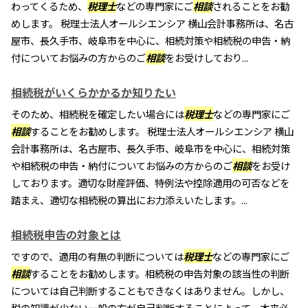
わってくるため、
税理士
などの専門家にご
相談
されることをお勧
めします。 税理士法人オールシエンシア 横山会計事務所は、名古
屋市、長久手市、岐阜市を中心に、相続対策や相続税の申告・納
付についてお悩みの方からのご
相談
をお受けしており...
相続税がいくらかかるか知りたい
そのため、相続税を確定したい場合には
税理士
などの専門家にご
相談
することをお勧めします。 税理士法人オールシエンシア 横山
会計事務所は、名古屋市、長久手市、岐阜市を中心に、相続対策
や相続税の申告・納付についてお悩みの方からのご
相談
をお受け
しております。適切な財産評価、特例法や控除適用の可否などを
踏まえ、適切な相続税の算出にお力添えいたします。...
相続税申告の対象とは
ですので、適用の有無の判断については
税理士
などの専門家にご
相談
することをお勧めします。相続税の申告対象の該当性の判断
については自己判断することもできなくはありません。しかし、
税の知識が少ない一般の方が自己判断することによって、本来必