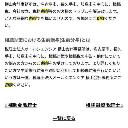
横山会計事務所は、名古屋市、長久手市、岐阜市を中心に、相続
税、会社設立、税務
相談
等のお客様のトラブルを解決致します。
どんな些細な
相談
でも構いませんので、お気軽にご
相談
くださ
い。
相続対策における生前贈与(生前分与)とは
税理士法人オールシエンシア 横山会計事務所は、名古屋市、長久
手市、岐阜市を中心に、相続対策や相続税の申告・納付について
お悩みの方からのご
相談
をお受けしております。より詳しく知り
たい方や生前贈与対策を適切に利用して相続税対策を行いたいと
いう方は一度、税理士法人オールシエンシア 横山会計事務所にご
相談
ください。
« 補助金 税理士
相談 融資 税理士 »
一覧に戻る