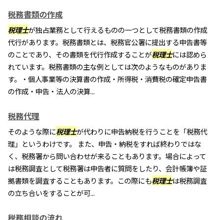
税務書類の作成
税理士
が独占業務として行えるものの一つとして税務書類の作成
代行があります。税務書類とは、税務官公署に提出する申告書等
のことであり、その書類を代行作成することが
税理士
には認めら
れています。税務書類の主な例としては次のようなものがありま
す。・個人事業等の決算書の作成・所得税・消費税の確定申告書
の作成・申告・法人の決算...
税務代理
そのような際に
税理士
が代わりに申告納税を行うことを「税務代
理」というわけです。 また、申告・納税をすれば終わりではな
く、税務署から問い合わせが来ることもあります。場合によって
は税務調査として税務署は申告者に質問をしたり、会計帳簿や証
拠書類を調査することもあります。この際にも
税理士
は税務調査
の立ち合いをすることが可...
税務相談の流れ