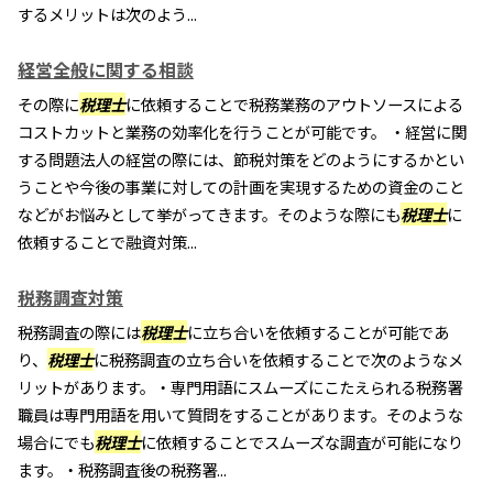
するメリットは次のよう...
経営全般に関する相談
その際に
税理士
に依頼することで税務業務のアウトソースによる
コストカットと業務の効率化を行うことが可能です。 ・経営に関
する問題法人の経営の際には、節税対策をどのようにするかとい
うことや今後の事業に対しての計画を実現するための資金のこと
などがお悩みとして挙がってきます。そのような際にも
税理士
に
依頼することで融資対策...
税務調査対策
税務調査の際には
税理士
に立ち合いを依頼することが可能であ
り、
税理士
に税務調査の立ち合いを依頼することで次のようなメ
リットがあります。・専門用語にスムーズにこたえられる税務署
職員は専門用語を用いて質問をすることがあります。そのような
場合にでも
税理士
に依頼することでスムーズな調査が可能になり
ます。・税務調査後の税務署...