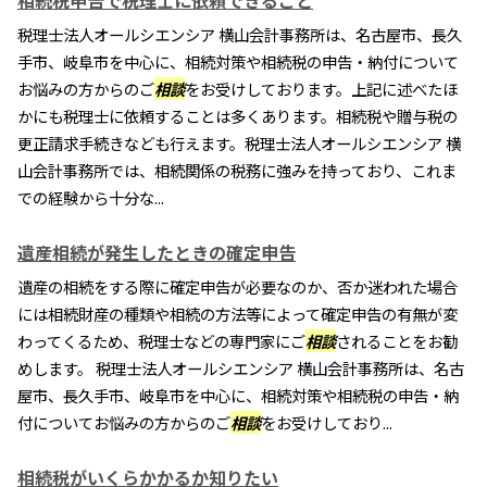
相続税申告で税理士に依頼できること
税理士法人オールシエンシア 横山会計事務所は、名古屋市、長久
手市、岐阜市を中心に、相続対策や相続税の申告・納付について
お悩みの方からのご
相談
をお受けしております。上記に述べたほ
かにも税理士に依頼することは多くあります。相続税や贈与税の
更正請求手続きなども行えます。税理士法人オールシエンシア 横
山会計事務所では、相続関係の税務に強みを持っており、これま
での経験から十分な...
遺産相続が発生したときの確定申告
遺産の相続をする際に確定申告が必要なのか、否か迷われた場合
には相続財産の種類や相続の方法等によって確定申告の有無が変
わってくるため、税理士などの専門家にご
相談
されることをお勧
めします。 税理士法人オールシエンシア 横山会計事務所は、名古
屋市、長久手市、岐阜市を中心に、相続対策や相続税の申告・納
付についてお悩みの方からのご
相談
をお受けしており...
相続税がいくらかかるか知りたい