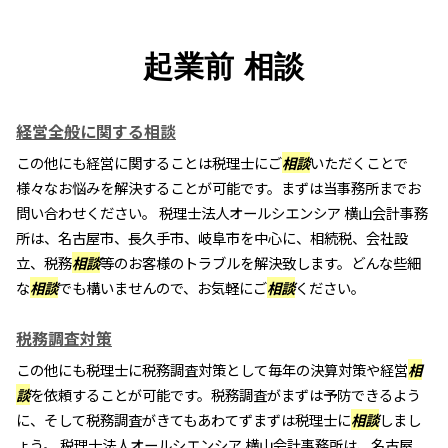
起業前 相談
経営全般に関する相談
この他にも経営に関することは税理士にご
相談
いただくことで
様々なお悩みを解決することが可能です。まずは当事務所までお
問い合わせください。 税理士法人オールシエンシア 横山会計事務
所は、名古屋市、長久手市、岐阜市を中心に、相続税、会社設
立、税務
相談
等のお客様のトラブルを解決致します。どんな些細
な
相談
でも構いませんので、お気軽にご
相談
ください。
税務調査対策
この他にも税理士に税務調査対策として毎年の決算対策や経営
相
談
を依頼することが可能です。税務調査がまずは予防できるよう
に、そして税務調査がきてもあわてずまずは税理士に
相談
しまし
ょう。 税理士法人オールシエンシア 横山会計事務所は、名古屋