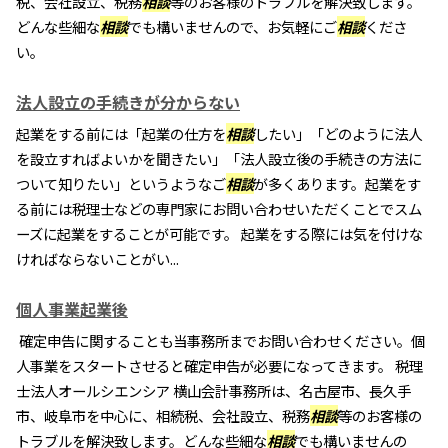
税、会社設立、税務
相談
等のお客様のトラブルを解決致します。
どんな些細な
相談
でも構いませんので、お気軽にご
相談
くださ
い。
法人設立の手続きが分からない
起業をする前には「起業の仕方を
相談
したい」「どのように法人
を設立すればよいかを聞きたい」「法人設立後の手続きの方法に
ついて知りたい」というようなご
相談
が多くあります。起業をす
る前には税理士などの専門家にお問い合わせいただくことでスム
ーズに起業をすることが可能です。 起業をする際には気を付けな
ければならないことがい...
個人事業起業後
確定申告に関することも当事務所までお問い合わせください。個
人事業をスタートさせると確定申告が必要になってきます。 税理
士法人オールシエンシア 横山会計事務所は、名古屋市、長久手
市、岐阜市を中心に、相続税、会社設立、税務
相談
等のお客様の
トラブルを解決致します。どんな些細な
相談
でも構いませんの