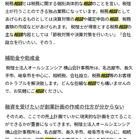
税務
相談
とは税務に関する個別具体的な
相談
のことを言い、税理
士が行うことのできる独占業務になっています。税務
相談
として
あげられるものとしては決算対策の
相談
や確定申告の
相談
、税務
書類の作成などがあげられます。 税理士が得意とする税務
相談
の
主な
相談
内容としては「節税対策や決算対策を行いたい」「会社
設立を行いたい、そのう...
補助金や助成金
税理士法人オールシエンシア 横山会計事務所は、名古屋市、長久
手市、岐阜市を中心に、相続税、会社設立、税務
相談
等のお客様
のトラブルを解決致します。どんな些細な
相談
でも構いませんの
で、お気軽にご
相談
ください。
融資を受けたいが創業計画の作成の仕方が分からない
そのため、ここでの売上計画でいかに現実的な計画を立てること
ができるかが重要になってきます。税理士法人オールシエンシア
横山会計事務所は、名古屋市、長久手市、岐阜市を中心に、相続