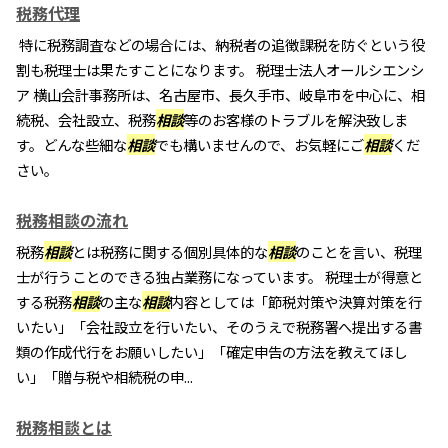
税務代理
特に税務調査などの場合には、納税者の追徴課税を防ぐという役
割も税理士は果たすことになります。 税理士法人オールシエンシ
ア 横山会計事務所は、名古屋市、長久手市、岐阜市を中心に、相
続税、会社設立、税務
相談
等のお客様のトラブルを解決致しま
す。どんな些細な
相談
でも構いませんので、お気軽にご
相談
くだ
さい。
税務相談の流れ
税務
相談
とは税務に関する個別具体的な
相談
のことを言い、税理
士が行うことのできる独占業務になっています。 税理士が得意と
する税務
相談
の主な
相談
内容としては「節税対策や決算対策を行
いたい」「会社設立を行いたい、そのうえで税務署へ提出する書
類の作成代行をお願いしたい」「確定申告の方法を教えてほし
い」「贈与税や相続税の申...
税務相談とは