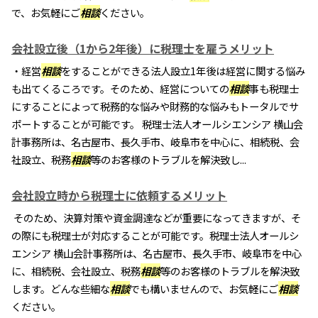
で、お気軽にご
相談
ください。
会社設立後（1から2年後）に税理士を雇うメリット
・経営
相談
をすることができる法人設立1年後は経営に関する悩み
も出てくるころです。そのため、経営についての
相談
事も税理士
にすることによって税務的な悩みや財務的な悩みもトータルでサ
ポートすることが可能です。 税理士法人オールシエンシア 横山会
計事務所は、名古屋市、長久手市、岐阜市を中心に、相続税、会
社設立、税務
相談
等のお客様のトラブルを解決致し...
会社設立時から税理士に依頼するメリット
そのため、決算対策や資金調達などが重要になってきますが、そ
の際にも税理士が対応することが可能です。税理士法人オールシ
エンシア 横山会計事務所は、名古屋市、長久手市、岐阜市を中心
に、相続税、会社設立、税務
相談
等のお客様のトラブルを解決致
します。どんな些細な
相談
でも構いませんので、お気軽にご
相談
ください。