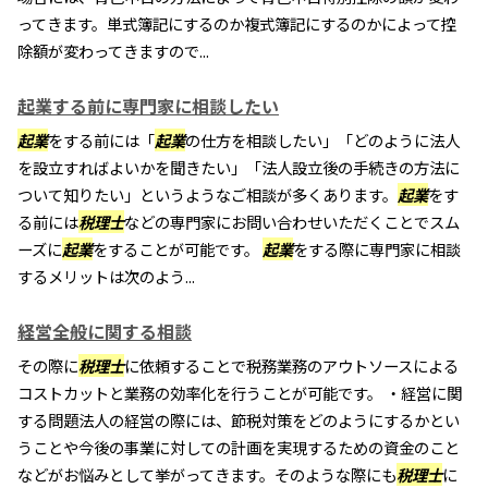
ってきます。単式簿記にするのか複式簿記にするのかによって控
除額が変わってきますので...
起業する前に専門家に相談したい
起業
をする前には「
起業
の仕方を相談したい」「どのように法人
を設立すればよいかを聞きたい」「法人設立後の手続きの方法に
ついて知りたい」というようなご相談が多くあります。
起業
をす
る前には
税理士
などの専門家にお問い合わせいただくことでスム
ーズに
起業
をすることが可能です。
起業
をする際に専門家に相談
するメリットは次のよう...
経営全般に関する相談
その際に
税理士
に依頼することで税務業務のアウトソースによる
コストカットと業務の効率化を行うことが可能です。 ・経営に関
する問題法人の経営の際には、節税対策をどのようにするかとい
うことや今後の事業に対しての計画を実現するための資金のこと
などがお悩みとして挙がってきます。そのような際にも
税理士
に