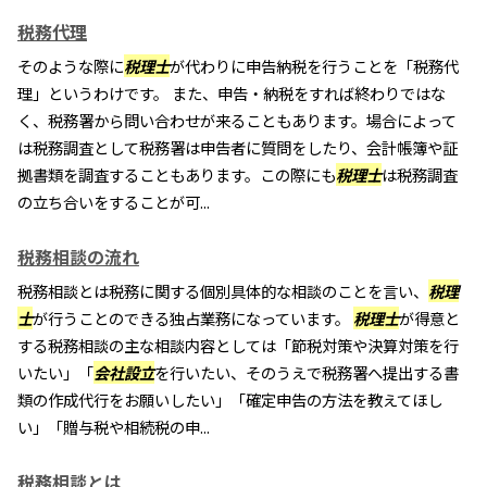
税務代理
そのような際に
税理士
が代わりに申告納税を行うことを「税務代
理」というわけです。 また、申告・納税をすれば終わりではな
く、税務署から問い合わせが来ることもあります。場合によって
は税務調査として税務署は申告者に質問をしたり、会計帳簿や証
拠書類を調査することもあります。この際にも
税理士
は税務調査
の立ち合いをすることが可...
税務相談の流れ
税務相談とは税務に関する個別具体的な相談のことを言い、
税理
士
が行うことのできる独占業務になっています。
税理士
が得意と
する税務相談の主な相談内容としては「節税対策や決算対策を行
いたい」「
会社設立
を行いたい、そのうえで税務署へ提出する書
類の作成代行をお願いしたい」「確定申告の方法を教えてほし
い」「贈与税や相続税の申...
税務相談とは