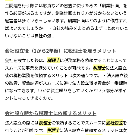
金調達を行う際には融資などの審査に使うための「創業計画」を
作る必要があるのですが、創業計画の作り方が分からないという
経営者は多くいらっしゃいます。創業計画はどのように作成すれ
ばよいのでしょうか。 ・自社の強みをまとめるまずまとめないと
いけないことは自社の強...
会社設立後（1から2年後）に税理士を雇うメリット
会社を設立した後は、
税理士
に税務業務を依頼することによって
スムーズに事業を進めていくことが可能です。
税理士
に法人設立
後の税務業務を依頼するメリットは次の通りです。 ・法人設立後
の融資、資金調達がスムーズに進む法人設立後は資金が一番課題
になってきます。いかに資金繰りをしていくかという部分がポイ
ントになってきますので...
会社設立時から税理士に依頼するメリット
法人設立の際には
税理士
に依頼することでスムーズに
会社設立
を
行うことが可能です。
税理士
に法人設立を依頼するメリットは次