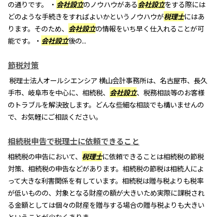
の通りです。 ・
会社設立
のノウハウがある
会社設立
をする際には
どのような手続きをすればよいかというノウハウが
税理士
にはあ
ります。そのため、
会社設立
の情報をいち早く仕入れることが可
能です。・
会社設立
後の...
節税対策
税理士法人オールシエンシア 横山会計事務所は、名古屋市、長久
手市、岐阜市を中心に、相続税、
会社設立
、税務相談等のお客様
のトラブルを解決致します。どんな些細な相談でも構いませんの
で、お気軽にご相談ください。
相続税申告で税理士に依頼できること
相続税の申告において、
税理士
に依頼できることは相続税の節税
対策、相続税の申告などがあります。相続税の節税は相続人によ
って大きな利害関係を有しています。相続税は贈与税よりも税率
が低いものの、対象となる財産の額が大きいため実際に課税され
る金額としては個々の財産を贈与する場合の贈与税よりも大きい
ということが少なくありま...