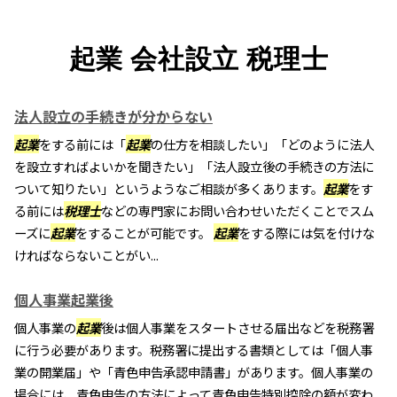
起業 会社設立 税理士
法人設立の手続きが分からない
起業
をする前には「
起業
の仕方を相談したい」「どのように法人
を設立すればよいかを聞きたい」「法人設立後の手続きの方法に
ついて知りたい」というようなご相談が多くあります。
起業
をす
る前には
税理士
などの専門家にお問い合わせいただくことでスム
ーズに
起業
をすることが可能です。
起業
をする際には気を付けな
ければならないことがい...
個人事業起業後
個人事業の
起業
後は個人事業をスタートさせる届出などを税務署
に行う必要があります。税務署に提出する書類としては「個人事
業の開業届」や「青色申告承認申請書」があります。個人事業の
場合には、青色申告の方法によって青色申告特別控除の額が変わ