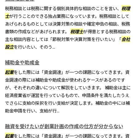
税務相談とは税務に関する個別具体的な相談のことを言い、
税理
士
が行うことのできる独占業務になっています。税務相談として
あげられるものとしては決算対策の相談や確定申告の相談、税務
書類の作成などがあげられます。
税理士
が得意とする税務相談の
主な相談内容としては「節税対策や決算対策を行いたい」「
会社
設立
を行いたい、そのう...
補助金や助成金
起業
をした際には「資金調達」が一つの課題になってきます。資
金調達の際には補助金や助成金が使われるケースがあるのです
が、それぞれの違いについて解説をしていきます。 補助金は主に
経済産業省が運営を行っているもので、申請条件を満たしたうえ
でさらに支給の採択を行い支給が決定します。補助金の中には補
助金申請を行い、支給が行...
融資を受けたいが創業計画の作成の仕方が分からない
起業
をした際には「資金調達」が一つの課題になってきます。資