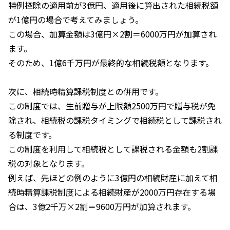
特例控除の適用前が
3
億円、適用後に算出された相続税額
が
1
億円の場合で考えてみましょう。
この場合、加算金額は
3
億円
×2
割＝
6000
万円が加算され
ます。
そのため、
1
億
6
千万円が最終的な相続税額となります。
次に、相続時精算課税制度との併用です。
この制度では、生前贈与が上限額
2500
万円で贈与税が免
除され、相続税の課税タイミングで相続税として課税され
る制度です。
この制度を利用して相続税として課税される金額も
2
割課
税の対象となります。
例えば、先ほどの例のように
3
億円の相続財産に加えて相
続時精算課税制度による相続財産が
2000
万円存在する場
合は、
3
億
2
千万
×2
割＝
9600
万円が加算されます。