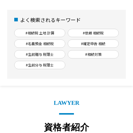
よく検索されるキーワード
#相続税 土地 計算
#依頼 相続税
#名義預金 相続税
#確定申告 相続
#生前贈与 税理士
#相続対策
#生前分与 税理士
LAWYER
資格者紹介