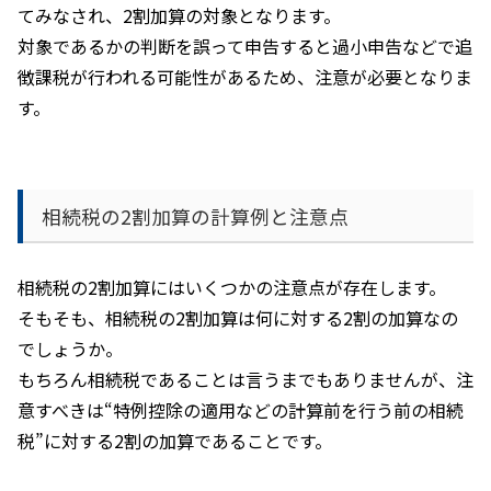
てみなされ、
2
割加算の対象となります。
対象であるかの判断を誤って申告すると過小申告などで追
徴課税が行われる可能性があるため、注意が必要となりま
す。
相続税の
2
割加算の計算例と注意点
相続税の
2
割加算にはいくつかの注意点が存在します。
そもそも、相続税の
2
割加算は何に対する
2
割の加算なの
でしょうか。
もちろん相続税であることは言うまでもありませんが、注
意すべきは“特例控除の適用などの計算前を行う前の相続
税
”
に対する
2
割の加算であることです。