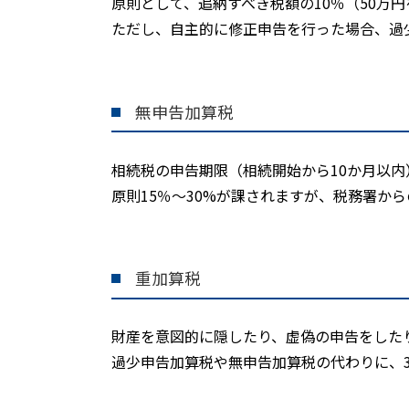
原則として、追納すべき税額の
10
％（
50
万円
ただし、自主的に修正申告を行った場合、過
無申告加算税
相続税の申告期限（相続開始から
10
か月以内
原則
15
％〜
30%
が課されますが、税務署から
重加算税
財産を意図的に隠したり、虚偽の申告をした
過少申告加算税や無申告加算税の代わりに、