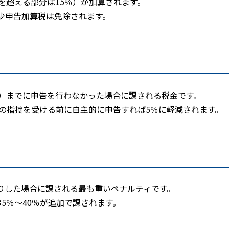
を超える部分は
15
％）が加算されます。
少申告加算税は免除されます。
）までに申告を行わなかった場合に課される税金です。
の指摘を受ける前に自主的に申告すれば
5
％に軽減されます。
りした場合に課される最も重いペナルティです。
35
％〜
40
％が追加で課されます。