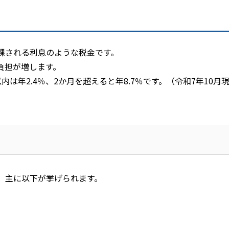
課される利息のような税金です。
負担が増します。
以内は年
2.4
％、
2
か月を超えると年
8.7
％です。（令和
7
年
10
月
、主に以下が挙げられます。