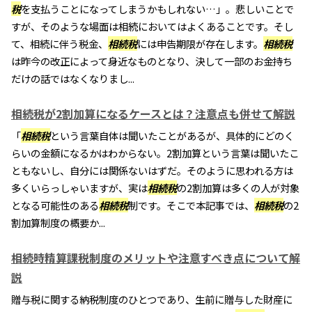
税
を支払うことになってしまうかもしれない…」。悲しいことで
すが、そのような場面は相続においてはよくあることです。そし
て、相続に伴う税金、
相続税
には申告期限が存在します。
相続税
は昨今の改正によって身近なものとなり、決して一部のお金持ち
だけの話ではなくなりまし...
相続税が2割加算になるケースとは？注意点も併せて解説
「
相続税
という言葉自体は聞いたことがあるが、具体的にどのく
らいの金額になるかはわからない。2割加算という言葉は聞いたこ
ともないし、自分には関係ないはずだ。そのように思われる方は
多くいらっしゃいますが、実は
相続税
の2割加算は多くの人が対象
となる可能性のある
相続税
制です。そこで本記事では、
相続税
の2
割加算制度の概要か...
相続時精算課税制度のメリットや注意すべき点について解
説
贈与税に関する納税制度のひとつであり、生前に贈与した財産に