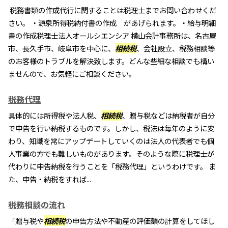
税務書類の作成代行に関することは税理士までお問い合わせくだ
さい。 ・源泉所得税納付書の作成 があげられます。・給与明細
書の作成税理士法人オールシエンシア 横山会計事務所は、名古屋
市、長久手市、岐阜市を中心に、
相続税
、会社設立、税務相談等
のお客様のトラブルを解決致します。どんな些細な相談でも構い
ませんので、お気軽にご相談ください。
税務代理
具体的には所得税や法人税、
相続税
、贈与税などは納税者が自分
で申告を行い納税するものです。しかし、税法は毎年のように変
わり、知識を常にアップデートしていくのは法人の代表者でも個
人事業の方でも難しいものがあります。そのような際に税理士が
代わりに申告納税を行うことを「税務代理」というわけです。 ま
た、申告・納税をすれば...
税務相談の流れ
「贈与税や
相続税
の申告方法や不動産の評価額の計算をしてほし