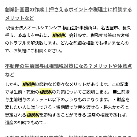
創業計画書の作成｜押さえるポイントや税理士に相談する
メリットなど
税理士法人オールシエンシア 横山会計事務所は、名古屋市、長久
手市、岐阜市を中心に、
相続税
、会社設立、税務相談等のお客様
のトラブルを解決致します。どんな些細な相談でも構いませんの
で、お気軽にご相談ください。
不動産の生前贈与は相続税対策になる？メリットや注意点
など
しかも、
相続税
の節約など様々なメリットがあります。この記事
では生前・死後の
相続税
の対策についてご説明します。 ■生前贈
与生前贈与のメリットは以下のようなものになります。 ・財産を
渡したい人に贈与できる・短期間で財産を渡せる・将来かかると
想定される
相続税
を節約することができる 通常の相続であれば、
遺産の相続でもめて...