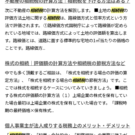
不動産の相続税の計算方法｜相続税を下げる方法はある？
次に不動産の
相続税
の計算方法を解説します。 ■土地の
相続税
の
評価方法土地に関する
相続税
は、路線価方式と倍率方式という方
法で評価されます。 ①路線価方式国税庁によって路線価が定めら
れている地域では、路線価方式によって土地の評価額を算出しま
す。路線価とは、道路に面する標準的な宅地の1㎡当たりの価格の
ことです。路線価方...
株式の相続｜評価額の計算方法や相続税の節税方法など
中でも多く頂戴するご相談は、「株式を相続する場合の評価の算
定方法」、「株式を相続する場合の
相続税
の節税方法」です。こ
こでは株式を相続するケースについてみていきましょう。 ■相続
する株式の評価額の計算方法（１）上場企業の株式を保有してい
た場合最初は上場企業の株式を保有していた場合です。「課税時
期の最終価格×保有株式...
個人事業主が法人成りする税務上のメリット・デメリット
「
相続税
業務」「起業・会社設立」「税務相談」の業務に強みが