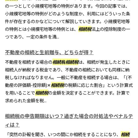
の一つとして小規模宅地等の特例があります。今回の記事では、
小規模宅地等の特例がどのような制度か、利用にはどういった条
件が存在するのかなどについて解説していきます。小規模宅地等
の特例とは小規模宅地等の特例とは、
相続税
法上の控除制度の一
つであり、一定の条件を満...
不動産の相続と生前贈与、どちらが得？
不動産を相続する場合の
相続税
相続税
は、相続が発生したときに
相続人が納税する税金であり、不動産の相続においても同様に納
税しなければなりません。一般に不動産を相続する場合は、「(不
動産の評価額-控除額)✕
相続税
の税額に応じた割合」という計算式
を用いることで
相続税
の金額を決定することができます。計算で
求められた金額を税...
相続税の申告期限はいつ？過ぎた場合の対処法やペナルテ
ィは？
「突然の訃報を聞き、いつの間にか相続をすることになり、
相続