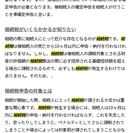
定申告が必要となります。被相続人の確定申告を相続人が行うこ
とを準確定申告と言いま...
相続税がいくらかかるか知りたい
相続の際に相続人にとって厄介な存在となるのが
相続税
です。
相
続税
は被相続人の死亡から10ヶ月以内に申告・納付を行わなけれ
ばなりません。しかし、
相続税
は被相続人の課税対象とされる財
産の評価額が
相続税
算出の際に必ず控除される基礎控除額を超え
る場合に課税されるもので、必ずしも
相続税
が発生するわけでは
ありません。そのため、...
相続税申告の対象とは
相続が開始した際、相続人にとって
相続税
が課されるか否かは重
要な関心事です。
相続税
が発生する場合には、相続人は10ヶ月以
内に
相続税
の申告・納付を行わなければならず、これを失念した
り、怠ったりしてしまうと、ペナルティとしてさらに課税されて
しまうことや場合によっては刑事罰が課されてしまうことも少な