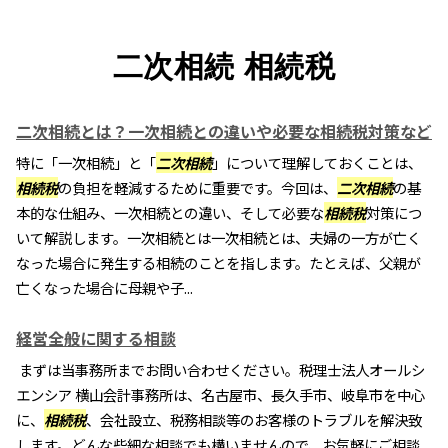
二次相続 相続税
二次相続とは？一次相続との違いや必要な相続税対策など
特に「一次相続」と「
二次相続
」について理解しておくことは、
相続税
の負担を軽減するために重要です。今回は、
二次相続
の基
本的な仕組み、一次相続との違い、そして必要な
相続税
対策につ
いて解説します。一次相続とは一次相続とは、夫婦の一方が亡く
なった場合に発生する相続のことを指します。たとえば、父親が
亡くなった場合に母親や子...
経営全般に関する相談
まずは当事務所までお問い合わせください。税理士法人オールシ
エンシア 横山会計事務所は、名古屋市、長久手市、岐阜市を中心
に、
相続税
、会社設立、税務相談等のお客様のトラブルを解決致
します。どんな些細な相談でも構いませんので、お気軽にご相談