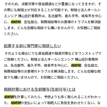
そのため、決算対策や資金調達などが重要になってきますが、そ
の際にも税理士が対応することが可能です。税理士法人オールシ
エンシア 横山会計事務所は、名古屋市、長久手市、岐阜市を中心
に、
相続税
、会社設立、税務相談等のお客様のトラブルを解決致
します。どんな些細な相談でも構いませんので、お気軽にご相談
ください。
起業する前に専門家に相談したい
そのような場合にでも資金調達や融資対策などをワンストップで
ご依頼ください。税理士法人オールシエンシア 横山会計事務所
は、名古屋市、長久手市、岐阜市を中心に、
相続税
、会社設立、
税務相談等のお客様のトラブルを解決致します。どんな些細な相
談でも構いませんので、お気軽にご相談ください。
相続対策における生前贈与(生前分与)とは
相続税
を計算してみたら、予想よりも多く取られることがわかっ
た、
相続税
の支払いによって相続人に負担を負わせたくない。な