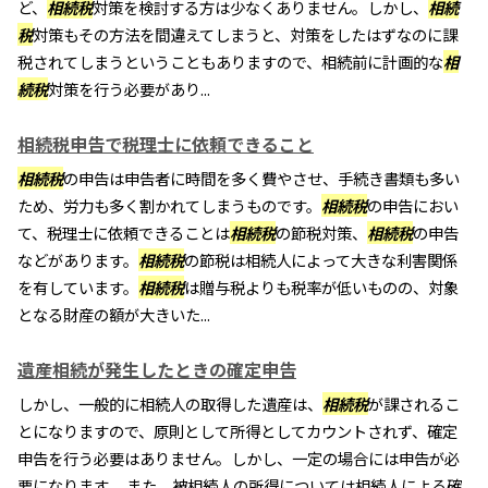
ど、
相続税
対策を検討する方は少なくありません。しかし、
相続
税
対策もその方法を間違えてしまうと、対策をしたはずなのに課
税されてしまうということもありますので、相続前に計画的な
相
続税
対策を行う必要があり...
相続税申告で税理士に依頼できること
相続税
の申告は申告者に時間を多く費やさせ、手続き書類も多い
ため、労力も多く割かれてしまうものです。
相続税
の申告におい
て、税理士に依頼できることは
相続税
の節税対策、
相続税
の申告
などがあります。
相続税
の節税は相続人によって大きな利害関係
を有しています。
相続税
は贈与税よりも税率が低いものの、対象
となる財産の額が大きいた...
遺産相続が発生したときの確定申告
しかし、一般的に相続人の取得した遺産は、
相続税
が課されるこ
とになりますので、原則として所得としてカウントされず、確定
申告を行う必要はありません。しかし、一定の場合には申告が必
要になります。 また、被相続人の所得については相続人による確