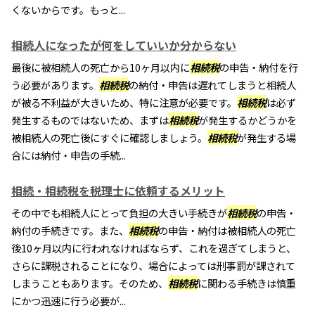
くないからです。もっと...
相続人になったが何をしていいか分からない
最後に被相続人の死亡から10ヶ月以内に
相続税
の申告・納付を行
う必要があります。
相続税
の納付・申告は遅れてしまうと相続人
が被る不利益が大きいため、特に注意が必要です。
相続税
は必ず
発生するものではないため、まずは
相続税
が発生するかどうかを
被相続人の死亡後にすぐに確認しましょう。
相続税
が発生する場
合には納付・申告の手続...
相続・相続税を税理士に依頼するメリット
その中でも相続人にとって負担の大きい手続きが
相続税
の申告・
納付の手続きです。また、
相続税
の申告・納付は被相続人の死亡
後10ヶ月以内に行われなければならず、これを過ぎてしまうと、
さらに課税されることになり、場合によっては刑事罰が課されて
しまうこともあります。そのため、
相続税
に関わる手続きは慎重
にかつ迅速に行う必要が...