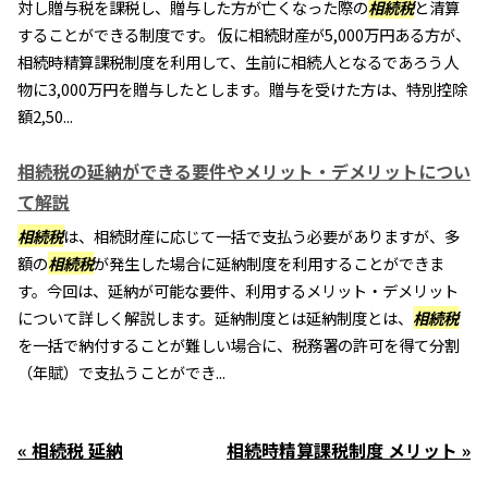
対し贈与税を課税し、贈与した方が亡くなった際の
相続税
と清算
することができる制度です。 仮に相続財産が5,000万円ある方が、
相続時精算課税制度を利用して、生前に相続人となるであろう人
物に3,000万円を贈与したとします。贈与を受けた方は、特別控除
額2,50...
相続税の延納ができる要件やメリット・デメリットについ
て解説
相続税
は、相続財産に応じて一括で支払う必要がありますが、多
額の
相続税
が発生した場合に延納制度を利用することができま
す。今回は、延納が可能な要件、利用するメリット・デメリット
について詳しく解説します。延納制度とは延納制度とは、
相続税
を一括で納付することが難しい場合に、税務署の許可を得て分割
（年賦）で支払うことができ...
« 相続税 延納
相続時精算課税制度 メリット »